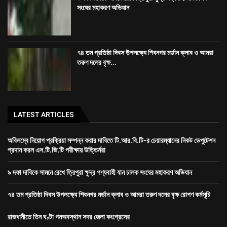
সংঘের মহাকরণ অভিযান
৭৪ তম প্রতিষ্ঠা দিবস উপলক্ষ্যে শিবনগর মর্ডান ক্লাব ও আমরা
তরুণ দলের বৃক্ষ...
LATEST ARTICLES
অবিলম্বে নিয়োগ প্রক্রিয়া সম্পন্ন করার দাবিতে টি.আর.বি.টি-র চেয়ারম্যানের নিকট ডেপুটেশন
প্রদান করল এস.টি.জি.টি পরীক্ষায় উত্তির্নরা
৯ দফা দাবিকে সামনে রেখে ত্রিপুরা ক্ষুদ্র পণ্যবাহী যান চালক সংঘের মহাকরণ অভিযান
৭৪ তম প্রতিষ্ঠা দিবস উপলক্ষ্যে শিবনগর মর্ডান ক্লাব ও আমরা তরুণ দলের বৃক্ষ রোপণ কর্মসূচি
রাজধানীতে তিন ঘণ্টা গনঅবস্থান সদর জেলা কংগ্রেসের