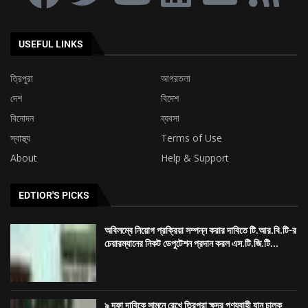
USEFUL LINKS
ত্রিপুরা
আগরতলা
দেশ
বিদেশ
বিনোদন
ব্যবসা
স্বাস্থ্য
Terms of Use
About
Help & Support
EDTIOR'S PICKS
অবিলম্বে নিয়োগ প্রক্রিয়া সম্পন্ন করার দাবিতে টি.আর.বি.টি-র
চেয়ারম্যানের নিকট ডেপুটেশন প্রদান করল এস.টি.জি.টি...
৯ দফা দাবিকে সামনে রেখে ত্রিপুরা ক্ষুদ্র পণ্যবাহী যান চালক