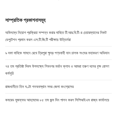
সাম্প্রতিক প্রকাশনাসমূহ
অবিলম্বে নিয়োগ প্রক্রিয়া সম্পন্ন করার দাবিতে টি.আর.বি.টি-র চেয়ারম্যানের নিকট
ডেপুটেশন প্রদান করল এস.টি.জি.টি পরীক্ষায় উত্তির্নরা
৯ দফা দাবিকে সামনে রেখে ত্রিপুরা ক্ষুদ্র পণ্যবাহী যান চালক সংঘের মহাকরণ অভিযান
৭৪ তম প্রতিষ্ঠা দিবস উপলক্ষ্যে শিবনগর মর্ডান ক্লাব ও আমরা তরুণ দলের বৃক্ষ রোপণ
কর্মসূচি
রাজধানীতে তিন ঘণ্টা গনঅবস্থান সদর জেলা কংগ্রেসের
কমরেড মুজফ্ফর আহমেদের ৮৫ তম জন্ম দিন পালন করল সিপিআইএম রাজ্য কার্যালয়ে