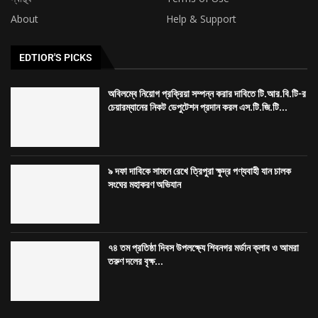
About
Help & Support
EDTIOR'S PICKS
অবিলম্বে নিয়োগ প্রক্রিয়া সম্পন্ন করার দাবিতে টি.আর.বি.টি-র
চেয়ারম্যানের নিকট ডেপুটেশন প্রদান করল এস.টি.জি.টি...
৯ দফা দাবিকে সামনে রেখে ত্রিপুরা ক্ষুদ্র পণ্যবাহী যান চালক
সংঘের মহাকরণ অভিযান
৭৪ তম প্রতিষ্ঠা দিবস উপলক্ষ্যে শিবনগর মর্ডান ক্লাব ও আমরা
তরুণ দলের বৃক্ষ...