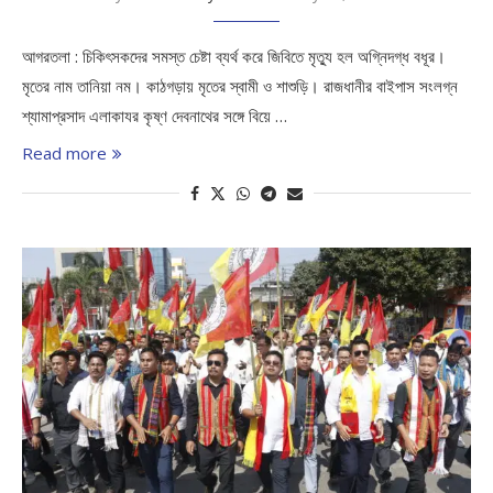
আগরতলা : চিকিৎসকদের সমস্ত চেষ্টা ব্যর্থ করে জিবিতে মৃত্যু হল অগ্নিদগ্ধ বধূর।
মৃতের নাম তানিয়া নম। কাঠগড়ায় মৃতের স্বামী ও শাশুড়ি। রাজধানীর বাইপাস সংলগ্ন
শ্যামাপ্রসাদ এলাকাযর কৃষ্ণ দেবনাথের সঙ্গে বিয়ে …
Read more