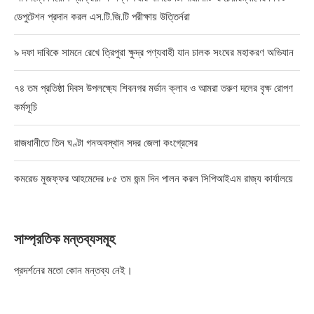
ডেপুটেশন প্রদান করল এস.টি.জি.টি পরীক্ষায় উত্তির্নরা
৯ দফা দাবিকে সামনে রেখে ত্রিপুরা ক্ষুদ্র পণ্যবাহী যান চালক সংঘের মহাকরণ অভিযান
৭৪ তম প্রতিষ্ঠা দিবস উপলক্ষ্যে শিবনগর মর্ডান ক্লাব ও আমরা তরুণ দলের বৃক্ষ রোপণ
কর্মসূচি
রাজধানীতে তিন ঘণ্টা গনঅবস্থান সদর জেলা কংগ্রেসের
কমরেড মুজফ্ফর আহমেদের ৮৫ তম জন্ম দিন পালন করল সিপিআইএম রাজ্য কার্যালয়ে
সাম্প্রতিক মন্তব্যসমূহ
প্রদর্শনের মতো কোন মন্তব্য নেই।