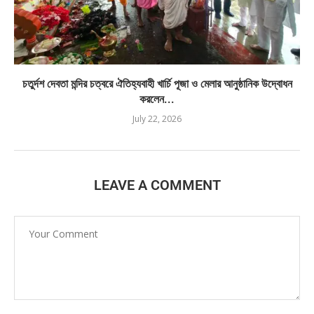
চতুর্দশ দেবতা মন্দির চত্বরে ঐতিহ্যবাহী খার্চি পূজা ও মেলার আনুষ্ঠানিক উদ্বোধন
করলেন...
July 22, 2026
LEAVE A COMMENT