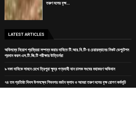
তরুণ দলের বৃক্ষ...
LATEST ARTICLES
অবিলম্বে নিয়োগ প্রক্রিয়া সম্পন্ন করার দাবিতে টি.আর.বি.টি-র চেয়ারম্যানের নিকট ডেপুটেশন
প্রদান করল এস.টি.জি.টি পরীক্ষায় উত্তির্নরা
৯ দফা দাবিকে সামনে রেখে ত্রিপুরা ক্ষুদ্র পণ্যবাহী যান চালক সংঘের মহাকরণ অভিযান
৭৪ তম প্রতিষ্ঠা দিবস উপলক্ষ্যে শিবনগর মর্ডান ক্লাব ও আমরা তরুণ দলের বৃক্ষ রোপণ কর্মসূচি
রাজধানীতে তিন ঘণ্টা গনঅবস্থান সদর জেলা কংগ্রেসের
Dev-
GORILLA TECH SOLUTION
হোম
ত্রিপুরা
জেলা
খেলা
দেশ
বিদেশ
বিনোদন