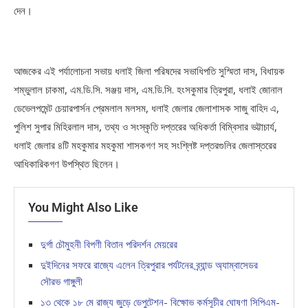
দেন।
আজকের এই পর্যালোচনা সভায় ধলাই জিলা পরিষদের সভাধিপতি সুস্মিতা দাস, বিধায়ক
শম্ভুলাল চাকমা, এম.ডি.সি. সঞ্জয় দাস, এম.ডি.সি. হংসকুমার ত্রিপুরা, ধলাই জোনাল
ডেভেলপমেন্ট চেয়ারপার্সন প্রেমলাল মলসম, ধলাই জেলার জেলাশাসক সাজু বাহিদ এ,
পুলিশ সুপার মিহিরলাল দাস, তথ্য ও সংস্কৃতি দপ্তরের অধিকর্তা বিম্বিসার ভট্টাচার্য,
ধলাই জেলার ৪টি মহকুমার মহকুমা শাসকগণ সহ সংশ্লিষ্ট দপ্তরগুলির জেলাস্তরের
আধিকারিকগণ উপস্থিত ছিলেন।
You Might Also Like
দুর্গা চৌমুহনী বিপণী বিতান পরিদর্শন মেয়রের
দুইদিনের সফরে রাজ্যে এলেন ত্রিপুরার পর্যটনের ব্র্যান্ড অ্যাম্বাসেডর
সৌরভ গাঙ্গুলী
১৩ থেকে ১৮ মে রাজ্য জুড়ে ডেপুটেশন- বিক্ষোভ কর্মসূচীর ঘোষণা সিপিএম-