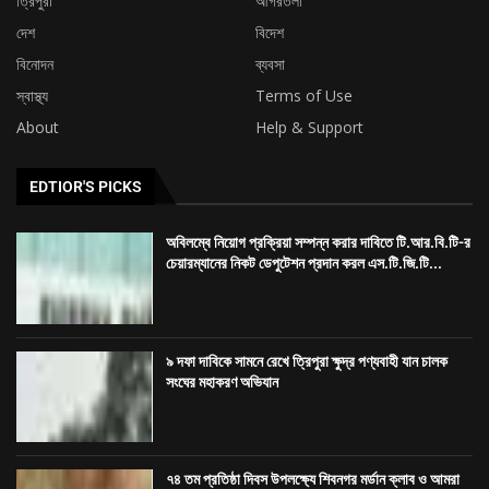
ত্রিপুরা
আগরতলা
দেশ
বিদেশ
বিনোদন
ব্যবসা
স্বাস্থ্য
Terms of Use
About
Help & Support
EDTIOR'S PICKS
অবিলম্বে নিয়োগ প্রক্রিয়া সম্পন্ন করার দাবিতে টি.আর.বি.টি-র
চেয়ারম্যানের নিকট ডেপুটেশন প্রদান করল এস.টি.জি.টি...
৯ দফা দাবিকে সামনে রেখে ত্রিপুরা ক্ষুদ্র পণ্যবাহী যান চালক
সংঘের মহাকরণ অভিযান
৭৪ তম প্রতিষ্ঠা দিবস উপলক্ষ্যে শিবনগর মর্ডান ক্লাব ও আমরা