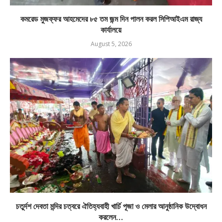
কমরেড মুজফ্ফর আহমেদের ৮৫ তম জন্ম দিন পালন করল সিপিআইএম রাজ্য
কার্যালয়ে
August 5, 2026
চতুর্দশ দেবতা মন্দির চত্বরে ঐতিহ্যবাহী খার্চি পূজা ও মেলার আনুষ্ঠানিক উদ্বোধন
করলেন...