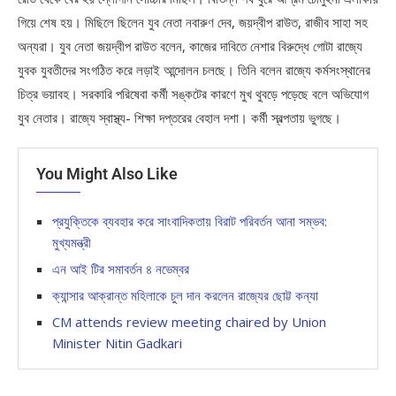
গিয়ে শেষ হয়। মিছিলে ছিলেন যুব নেতা নবারুণ দেব, জয়দ্বীপ রাউত, রাজীব সাহা সহ
অন্যরা। যুব নেতা জয়দ্বীপ রাউত বলেন, কাজের দাবিতে নেশার বিরুদ্ধে গোটা রাজ্যে
যুবক যুবতীদের সংগঠিত করে লড়াই আন্দোলন চলছে। তিনি বলেন রাজ্যে কর্মসংস্থানের
চিত্র ভয়াবহ। সরকারি পরিষেবা কর্মী সঙ্কটের কারণে মুখ থুবড়ে পড়েছে বলে অভিযোগ
যুব নেতার। রাজ্যে স্বাস্থ্য- শিক্ষা দপ্তরের বেহাল দশা। কর্মী স্বল্পতায় ভুগছে।
You Might Also Like
প্রযুক্তিকে ব্যবহার করে সাংবাদিকতায় বিরাট পরিবর্তন আনা সম্ভব:
মুখ্যমন্ত্রী
এন আই টির সমাবর্তন ৪ নভেম্বর
ক্যান্সার আক্রান্ত মহিলাকে চুল দান করলেন রাজ্যের ছোট্ট কন্যা
CM attends review meeting chaired by Union
Minister Nitin Gadkari