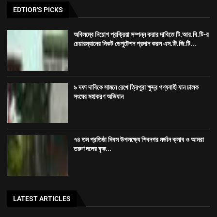
EDTIOR'S PICKS
অবিলম্বে নিয়োগ প্রক্রিয়া সম্পন্ন করার দাবিতে টি.আর.বি.টি-র
চেয়ারম্যানের নিকট ডেপুটেশন প্রদান করল এস.টি.জি.টি...
৯ দফা দাবিকে সামনে রেখে ত্রিপুরা ক্ষুদ্র পণ্যবাহী যান চালক
সংঘের মহাকরণ অভিযান
৭৪ তম প্রতিষ্ঠা দিবস উপলক্ষ্যে শিবনগর মর্ডান ক্লাব ও আমরা
তরুণ দলের বৃক্ষ...
LATEST ARTICLES