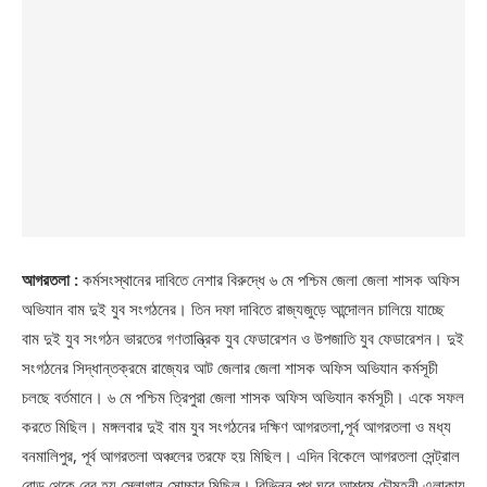
আগরতলা :
কর্মসংস্থানের দাবিতে নেশার বিরুদ্ধে ৬ মে পশ্চিম জেলা জেলা শাসক অফিস
অভিযান বাম দুই যুব সংগঠনের। তিন দফা দাবিতে রাজ্যজুড়ে আন্দোলন চালিয়ে যাচ্ছে
বাম দুই যুব সংগঠন ভারতের গণতান্ত্রিক যুব ফেডারেশন ও উপজাতি যুব ফেডারেশন। দুই
সংগঠনের সিদ্ধান্তক্রমে রাজ্যের আট জেলার জেলা শাসক অফিস অভিযান কর্মসূচী
চলছে বর্তমানে। ৬ মে পশ্চিম ত্রিপুরা জেলা শাসক অফিস অভিযান কর্মসূচী। একে সফল
করতে মিছিল। মঙ্গলবার দুই বাম যুব সংগঠনের দক্ষিণ আগরতলা,পূর্ব আগরতলা ও মধ্য
বনমালিপুর, পূর্ব আগরতলা অঞ্চলের তরফে হয় মিছিল। এদিন বিকেলে আগরতলা সেন্ট্রাল
রোড থেকে বের হয় স্লোগান সোচ্চার মিছিল। বিভিন্ন পথ ঘুরে আশ্রম চৌমুহনী এলাকায়