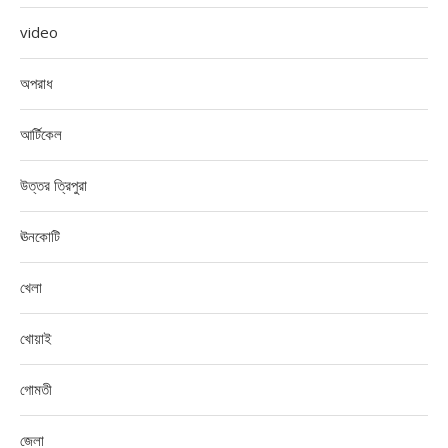
video
অপরাধ
আর্টিকেল
উত্তর ত্রিপুরা
ঊনকোটি
খেলা
খোয়াই
গোমতী
জেলা