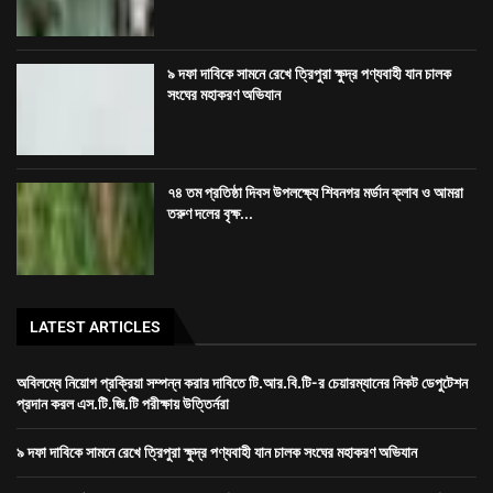
৯ দফা দাবিকে সামনে রেখে ত্রিপুরা ক্ষুদ্র পণ্যবাহী যান চালক
সংঘের মহাকরণ অভিযান
৭৪ তম প্রতিষ্ঠা দিবস উপলক্ষ্যে শিবনগর মর্ডান ক্লাব ও আমরা
তরুণ দলের বৃক্ষ...
LATEST ARTICLES
অবিলম্বে নিয়োগ প্রক্রিয়া সম্পন্ন করার দাবিতে টি.আর.বি.টি-র চেয়ারম্যানের নিকট ডেপুটেশন
প্রদান করল এস.টি.জি.টি পরীক্ষায় উত্তির্নরা
৯ দফা দাবিকে সামনে রেখে ত্রিপুরা ক্ষুদ্র পণ্যবাহী যান চালক সংঘের মহাকরণ অভিযান