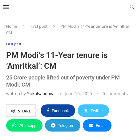
Home
First post
PM Modi’s 11-Year tenure is ‘Amritkal’:
CM
First post
PM Modi’s 11-Year tenure is
‘Amritkal’: CM
25 Crore people lifted out of poverty under PM
Modi: CM
written by
Sokalsandhya
June 10, 2025
0 comments
SHARE
Facebook
Twitter
Whatsapp
Telegram
Email