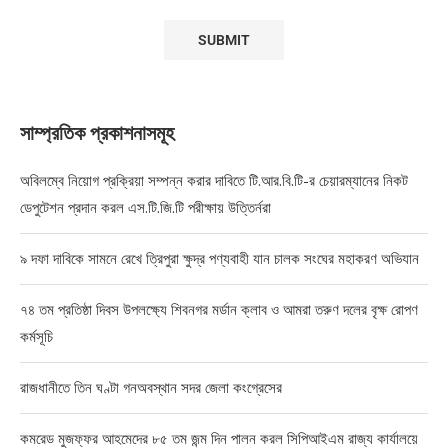
সাম্প্রতিক প্রকাশনাসমূহ
অবিলম্বে নিয়োগ প্রক্রিয়া সম্পন্ন করার দাবিতে টি.আর.বি.টি-র চেয়ারম্যানের নিকট
ডেপুটেশন প্রদান করল এস.টি.জি.টি পরীক্ষায় উত্তির্নরা
৯ দফা দাবিকে সামনে রেখে ত্রিপুরা ক্ষুদ্র পণ্যবাহী যান চালক সংঘের মহাকরণ অভিযান
৭৪ তম প্রতিষ্ঠা দিবস উপলক্ষ্যে শিবনগর মর্ডান ক্লাব ও আমরা তরুণ দলের বৃক্ষ রোপণ
কর্মসূচি
রাজধানীতে তিন ঘণ্টা গনঅবস্থান সদর জেলা কংগ্রেসের
কমরেড মুজফ্ফর আহমেদের ৮৫ তম জন্ম দিন পালন করল সিপিআইএম রাজ্য কার্যালয়ে