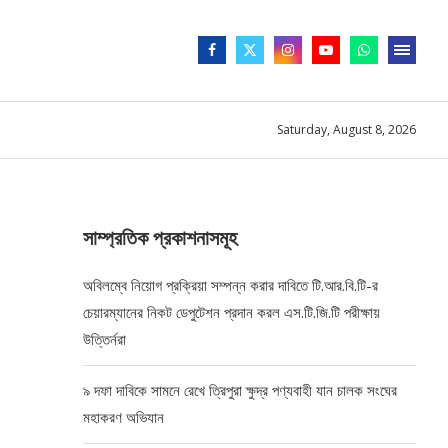
Saturday, August 8, 2026
সাম্প্রতিক প্রকাশনাসমূহ
অবিলম্বে নিয়োগ প্রক্রিয়া সম্পন্ন করার দাবিতে টি.আর.বি.টি-র
চেয়ারম্যানের নিকট ডেপুটেশন প্রদান করল এস.টি.জি.টি পরীক্ষায়
উত্তির্নরা
৯ দফা দাবিকে সামনে রেখে ত্রিপুরা ক্ষুদ্র পণ্যবাহী যান চালক সংঘের
মহাকরণ অভিযান