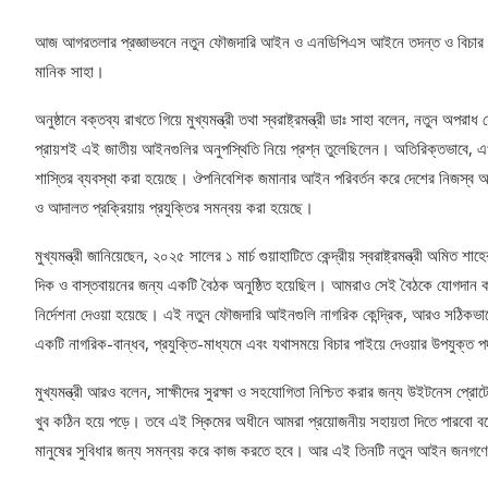
আজ আগরতলার প্রজ্ঞাভবনে নতুন ফৌজদারি আইন ও এনডিপিএস আইনে তদন্ত ও বিচার প্রক্র
মানিক সাহা।
অনুষ্ঠানে বক্তব্য রাখতে গিয়ে মুখ্যমন্ত্রী তথা স্বরাষ্ট্রমন্ত্রী ডাঃ সাহা বলেন, নতুন অপ
প্রায়শই এই জাতীয় আইনগুলির অনুপস্থিতি নিয়ে প্রশ্ন তুলেছিলেন। অতিরিক্তভাবে, এ
শাস্তির ব্যবস্থা করা হয়েছে। ঔপনিবেশিক জমানার আইন পরিবর্তন করে দেশের নিজস্ব আইন
ও আদালত প্রক্রিয়ায় প্রযুক্তির সমন্বয় করা হয়েছে।
মুখ্যমন্ত্রী জানিয়েছেন, ২০২৫ সালের ১ মার্চ গুয়াহাটিতে কেন্দ্রীয় স্বরাষ্ট্রমন্ত্রী অম
দিক ও বাস্তবায়নের জন্য একটি বৈঠক অনুষ্ঠিত হয়েছিল। আমরাও সেই বৈঠকে যোগদান করেছ
নির্দেশনা দেওয়া হয়েছে। এই নতুন ফৌজদারি আইনগুলি নাগরিক কেন্দ্রিক, আরও সঠিকভাবে এ
একটি নাগরিক-বান্ধব, প্রযুক্তি-মাধ্যমে এবং যথাসময়ে বিচার পাইয়ে দেওয়ার উপযুক্ত প
মুখ্যমন্ত্রী আরও বলেন, সাক্ষীদের সুরক্ষা ও সহযোগিতা নিশ্চিত করার জন্য উইটনেস প্রো
খুব কঠিন হয়ে পড়ে। তবে এই স্কিমের অধীনে আমরা প্রয়োজনীয় সহায়তা দিতে পারব
মানুষের সুবিধার জন্য সমন্বয় করে কাজ করতে হবে। আর এই তিনটি নতুন আইন জনগণে