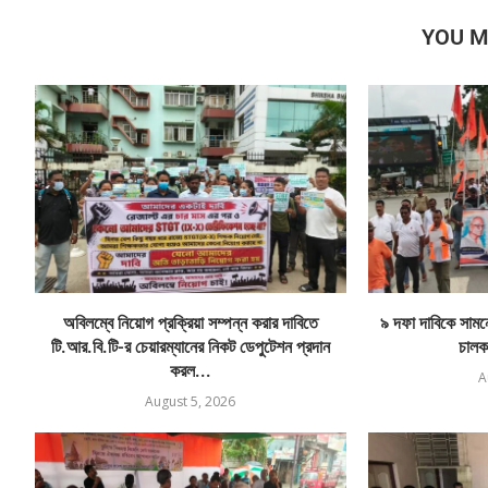
YOU M
অবিলম্বে নিয়োগ প্রক্রিয়া সম্পন্ন করার দাবিতে
৯ দফা দাবিকে সামনে 
টি.আর.বি.টি-র চেয়ারম্যানের নিকট ডেপুটেশন প্রদান
চালক
করল...
A
August 5, 2026