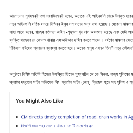
আলোচনায় মুখ্যমন্ত্রী তথা স্বরাষ্ট্রমন্ত্রী বলেন, অনেকে এই আইনগুলি থেকে উপকৃত হব
নতুন আইনগুলি সঠিক সময়ে বিভিন্ন ইস্যু সমাধানের জন্য রাখা হয়েছে। যেকোন মামলার ক্ষে
সাহা আরো বলেন, রাজ্যে বর্তমানে আইন -শৃঙ্খলা খুব ভাল অবস্থায় রয়েছে এবং স
ব্যক্তি রাজ্যের যে কোনও থানায় এফআইআর দাখিল করতে পারেন। ধর্ষণের মামলার ক্ষেত্রে স
চিকিৎসা পরিষেবা প্রদানের ব্যবস্থা করতে হবে। অনেক মানুষ এখনও তিনটি নতুন ফৌজদ
অনুষ্ঠানে বিশিষ্ট অতিথি হিসেবে উপস্থিত ছিলেন মুখ্যসচিব জে কে সিনহা, রাজ্য পুলিশের মহান
স্বরাষ্ট্র দপ্তরের সচিব অভিষেক সিং, স্বরাষ্ট্র সচিব (জেল) ব্রিজেশ পান্ডে সহ পুলিশ 
You Might Also Like
CM directs timely completion of road, drain works in Ag
বিজেপি সদর শহর জেলায় থাকবে ৭৫ টি সাজেশন বক্স