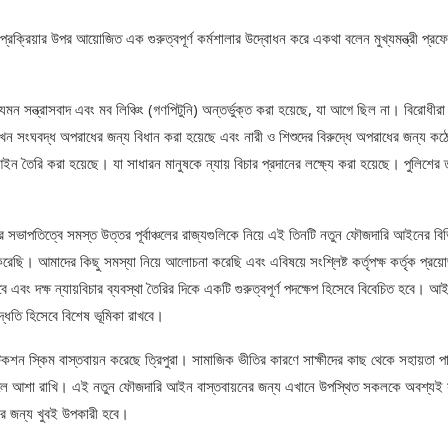
িয়ার উপর আয়োজিত এক গুরুত্বপূর্ণ কর্মশালার উদ্বোধন করে একথা বলেন মুখ্যমন্ত্রী প্রফ
রাধ যেমন সন্ত্রাসবাদ এবং মব লিঞ্চিং (গণপিটুনি) অন্তর্ভুক্ত করা হয়েছে, যা আগে ছিল না। বিরোধীরা
খন সংঘবদ্ধ অপরাধের জন্য বিধান করা হয়েছে এবং নারী ও শিশুদের বিরুদ্ধে অপরাধের জন্য কঠ
 তৈরি করা হয়েছে। যা সাধারন মানুষকে ন্যায় বিচার প্রদানের লক্ষ্যে করা হয়েছে। পুলিশের 
িত শাহের সভাপতিত্বে সমস্ত উত্তর পূর্বাঞ্চলের রাজ্যগুলিকে নিয়ে এই তিনটি নতুন ফৌজদারি আইনের বি
ি। আমাদের কিছু সমস্যা নিয়ে আলোচনা করেছি এবং এবিষয়ে সংশ্লিষ্ট কর্তৃপক্ষ কর্তৃক প্রয়ো
বং দক্ষ ন্যায়বিচার ব্যবস্থা তৈরির দিকে একটি গুরুত্বপূর্ণ পদক্ষেপ হিসেবে বিবেচিত হবে। আ
দ্ধতি হিসেবে বিশেষ ভূমিকা রাখবে।
টেকশন স্কিম বাস্তবায়ন করেছে ত্রিপুরা। সামাজিক ভীতির কারণে সাক্ষীদের কাছ থেকে সহায়তা পা
ো বলে আশা রাখি। এই নতুন ফৌজদারি আইন বাস্তবায়নের জন্য এখানে উপস্থিত সকলকে অবশ্যই 
র জন্য খুবই উপকারী হবে।