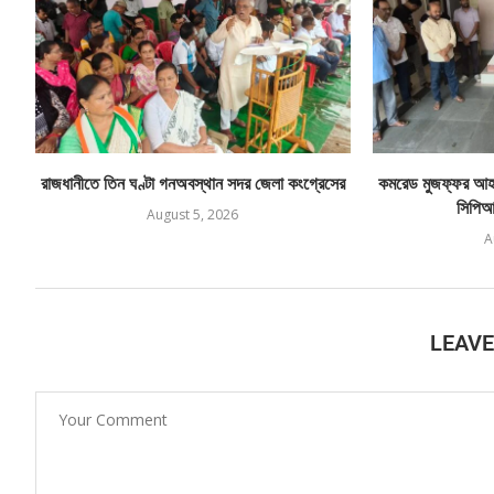
রাজধানীতে তিন ঘণ্টা গনঅবস্থান সদর জেলা কংগ্রেসের
কমরেড মুজফ্ফর আহম
সিপিআই
August 5, 2026
A
LEAV