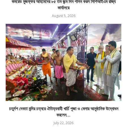
কমরেড মুজফ্ফর আহমেদের ৮৫ তম জন্ম দিন পালন করল সিপিআইএম রাজ্য
কার্যালয়ে
August 5, 2026
চতুর্দশ দেবতা মন্দির চত্বরে ঐতিহ্যবাহী খার্চি পূজা ও মেলার আনুষ্ঠানিক উদ্বোধন
করলেন...
July 22, 2026