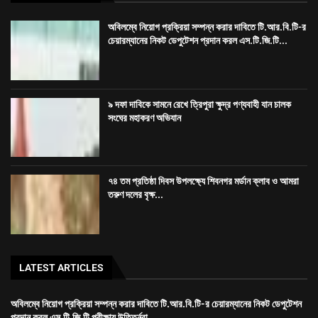
৭৪ তম প্রতিষ্ঠা দিবস উপলক্ষ্যে শিবনগর মর্ডান ক্লাব ও আমরা
তরুণ দলের বৃক্ষ...
LATEST ARTICLES
অবিলম্বে নিয়োগ প্রক্রিয়া সম্পন্ন করার দাবিতে টি.আর.বি.টি-র চেয়ারম্যানের নিকট ডেপুটেশন
প্রদান করল এস.টি.জি.টি পরীক্ষায় উত্তির্নরা
৯ দফা দাবিকে সামনে রেখে ত্রিপুরা ক্ষুদ্র পণ্যবাহী যান চালক সংঘের মহাকরণ অভিযান
৭৪ তম প্রতিষ্ঠা দিবস উপলক্ষ্যে শিবনগর মর্ডান ক্লাব ও আমরা তরুণ দলের বৃক্ষ রোপণ কর্মসূচি
রাজধানীতে তিন ঘণ্টা গনঅবস্থান সদর জেলা কংগ্রেসের