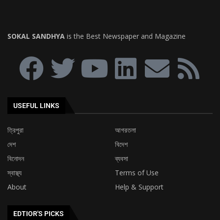
ত্রিপুরা
আগরতলা
দেশ
বিদেশ
বিনোদন
ব্যবসা
স্বাস্থ্য
Terms of Use
About
Help & Support
EDTIOR'S PICKS
অবিলম্বে নিয়োগ প্রক্রিয়া সম্পন্ন করার দাবিতে টি.আর.বি.টি-র
চেয়ারম্যানের নিকট ডেপুটেশন প্রদান করল এস.টি.জি.টি...
৯ দফা দাবিকে সামনে রেখে ত্রিপুরা ক্ষুদ্র পণ্যবাহী যান চালক
সংঘের মহাকরণ অভিযান