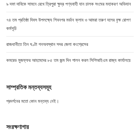
৯ দফা দাবিকে সামনে রেখে ত্রিপুরা ক্ষুদ্র পণ্যবাহী যান চালক সংঘের মহাকরণ অভিযান
৭৪ তম প্রতিষ্ঠা দিবস উপলক্ষ্যে শিবনগর মর্ডান ক্লাব ও আমরা তরুণ দলের বৃক্ষ রোপণ
কর্মসূচি
রাজধানীতে তিন ঘণ্টা গনঅবস্থান সদর জেলা কংগ্রেসের
কমরেড মুজফ্ফর আহমেদের ৮৫ তম জন্ম দিন পালন করল সিপিআইএম রাজ্য কার্যালয়ে
সাম্প্রতিক মন্তব্যসমূহ
প্রদর্শনের মতো কোন মন্তব্য নেই।
সংরক্ষণাগার