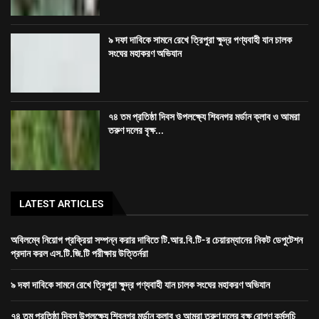
৯ দফা দাবিকে সামনে রেখে ত্রিপুরা ক্ষুদ্র পণ্যবাহী যান চালক
সংঘের মহাকরণ অভিযান
৭৪ তম প্রতিষ্ঠা দিবস উপলক্ষ্যে শিবনগর মর্ডান ক্লাব ও আমরা
তরুণ দলের বৃক্ষ...
LATEST ARTICLES
অবিলম্বে নিয়োগ প্রক্রিয়া সম্পন্ন করার দাবিতে টি.আর.বি.টি-র চেয়ারম্যানের নিকট ডেপুটেশন
প্রদান করল এস.টি.জি.টি পরীক্ষায় উত্তির্নরা
৯ দফা দাবিকে সামনে রেখে ত্রিপুরা ক্ষুদ্র পণ্যবাহী যান চালক সংঘের মহাকরণ অভিযান
৭৪ তম প্রতিষ্ঠা দিবস উপলক্ষ্যে শিবনগর মর্ডান ক্লাব ও আমরা তরুণ দলের বৃক্ষ রোপণ কর্মসূচি