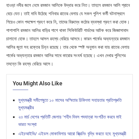
হাওড়া নদীর জলে নেমে রমজান আলিকে উদ্ধার করে নিত। তাহলে রমজান আলি প্রানে
বেচে যেত। তাই দাবি উঠেছে শনিবার রাতের বেলায় যে সকল পুলিশ কর্মী ঘটনাস্থলে
গিয়েও কোন পদক্ষেপ গ্রহণ করে নি, তাদের বিরুদ্ধে কঠোর ব্যবস্থা গ্রহণ করা হোক।
পাশাপাশি রমজান আলির বাড়ির পাশে থাকা সিকিউরিটি গার্ডদের আটক করে জিজ্ঞাসাবাদ
চালানো হোক। তাহলে আসল রহস্য বেরিয়ে আসবে। কারন পার্কের অভ্যন্তরে রমজান
আলির জুতা সহ রক্তের চিহ্ন রয়েছে। তার থেকে স্পষ্ট অনুমান করা যায় রাতের বেলায়
পার্কের অভ্যন্তরে রমজান আলির সাথে কারোর সংঘর্ষ হয়েছে। এখন দেখার পুলিশের
তদন্তে কি রহস্য বেরিয়ে আসে।
You Might Also Like
মুখ্যমন্ত্রী সমীপেষুতে ১০ মাসের অস্মিতার চিকিৎসা সহায়তার প্রতিশ্রুতি
মুখ্যমন্ত্রীর
২৩ মার্চ দেশের প্রতিটি জেলায় ‘শহীদ দিবস পদযাত্রা সংগঠিত করবে মাই
ভারত সংস্থা
এইচআইভি/ এইডস মোকাবিলায় আরো স্ক্রিনিং বৃদ্ধি করতে হবে: মুখ্যমন্ত্রী