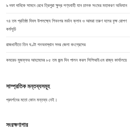
৯ দফা দাবিকে সামনে রেখে ত্রিপুরা ক্ষুদ্র পণ্যবাহী যান চালক সংঘের মহাকরণ অভিযান
৭৪ তম প্রতিষ্ঠা দিবস উপলক্ষ্যে শিবনগর মর্ডান ক্লাব ও আমরা তরুণ দলের বৃক্ষ রোপণ
কর্মসূচি
রাজধানীতে তিন ঘণ্টা গনঅবস্থান সদর জেলা কংগ্রেসের
কমরেড মুজফ্ফর আহমেদের ৮৫ তম জন্ম দিন পালন করল সিপিআইএম রাজ্য কার্যালয়ে
সাম্প্রতিক মন্তব্যসমূহ
প্রদর্শনের মতো কোন মন্তব্য নেই।
সংরক্ষণাগার