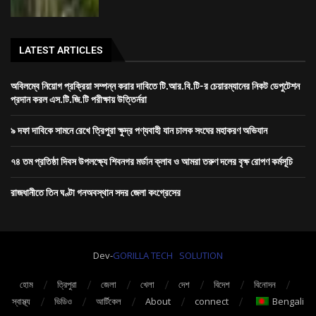
LATEST ARTICLES
অবিলম্বে নিয়োগ প্রক্রিয়া সম্পন্ন করার দাবিতে টি.আর.বি.টি-র চেয়ারম্যানের নিকট ডেপুটেশন
প্রদান করল এস.টি.জি.টি পরীক্ষায় উত্তির্নরা
৯ দফা দাবিকে সামনে রেখে ত্রিপুরা ক্ষুদ্র পণ্যবাহী যান চালক সংঘের মহাকরণ অভিযান
৭৪ তম প্রতিষ্ঠা দিবস উপলক্ষ্যে শিবনগর মর্ডান ক্লাব ও আমরা তরুণ দলের বৃক্ষ রোপণ কর্মসূচি
রাজধানীতে তিন ঘণ্টা গনঅবস্থান সদর জেলা কংগ্রেসের
Dev-
GORILLA TECH SOLUTION
হোম
ত্রিপুরা
জেলা
খেলা
দেশ
বিদেশ
বিনোদন
স্বাস্থ্য
ভিডিও
আর্টিকেল
About
connect
Bengali