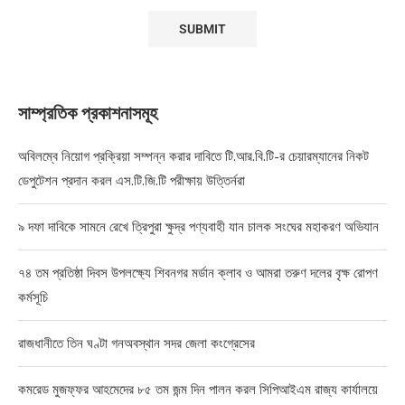
সাম্প্রতিক প্রকাশনাসমূহ
অবিলম্বে নিয়োগ প্রক্রিয়া সম্পন্ন করার দাবিতে টি.আর.বি.টি-র চেয়ারম্যানের নিকট
ডেপুটেশন প্রদান করল এস.টি.জি.টি পরীক্ষায় উত্তির্নরা
৯ দফা দাবিকে সামনে রেখে ত্রিপুরা ক্ষুদ্র পণ্যবাহী যান চালক সংঘের মহাকরণ অভিযান
৭৪ তম প্রতিষ্ঠা দিবস উপলক্ষ্যে শিবনগর মর্ডান ক্লাব ও আমরা তরুণ দলের বৃক্ষ রোপণ
কর্মসূচি
রাজধানীতে তিন ঘণ্টা গনঅবস্থান সদর জেলা কংগ্রেসের
কমরেড মুজফ্ফর আহমেদের ৮৫ তম জন্ম দিন পালন করল সিপিআইএম রাজ্য কার্যালয়ে