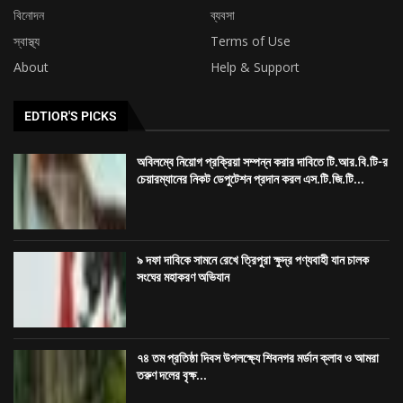
বিনোদন
ব্যবসা
স্বাস্থ্য
Terms of Use
About
Help & Support
EDTIOR'S PICKS
অবিলম্বে নিয়োগ প্রক্রিয়া সম্পন্ন করার দাবিতে টি.আর.বি.টি-র
চেয়ারম্যানের নিকট ডেপুটেশন প্রদান করল এস.টি.জি.টি...
৯ দফা দাবিকে সামনে রেখে ত্রিপুরা ক্ষুদ্র পণ্যবাহী যান চালক
সংঘের মহাকরণ অভিযান
৭৪ তম প্রতিষ্ঠা দিবস উপলক্ষ্যে শিবনগর মর্ডান ক্লাব ও আমরা
তরুণ দলের বৃক্ষ...