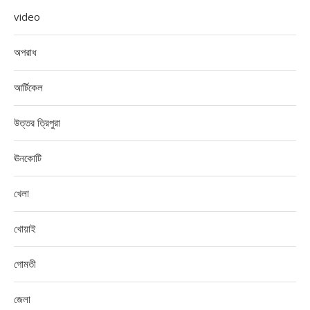
video
অপরাধ
আর্টিকেল
উত্তর ত্রিপুরা
ঊনকোটি
খেলা
খোয়াই
গোমতী
জেলা