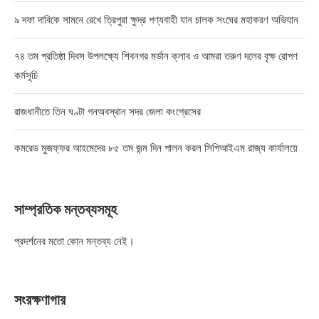
৯ দফা দাবিকে সামনে রেখে ত্রিপুরা ক্ষুদ্র পণ্যবাহী যান চালক সংঘের মহাকরণ অভিযান
৭৪ তম প্রতিষ্ঠা দিবস উপলক্ষ্যে শিবনগর মর্ডান ক্লাব ও আমরা তরুণ দলের বৃক্ষ রোপণ
কর্মসূচি
রাজধানীতে তিন ঘণ্টা গনঅবস্থান সদর জেলা কংগ্রেসের
কমরেড মুজফ্ফর আহমেদের ৮৫ তম জন্ম দিন পালন করল সিপিআইএম রাজ্য কার্যালয়ে
সাম্প্রতিক মন্তব্যসমূহ
প্রদর্শনের মতো কোন মন্তব্য নেই।
সংরক্ষণাগার