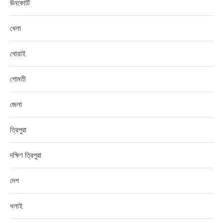
ঊনকোটি
খেলা
খোয়াই
গোমতী
জেলা
ত্রিপুরা
দক্ষিণ ত্রিপুরা
দেশ
ধলাই