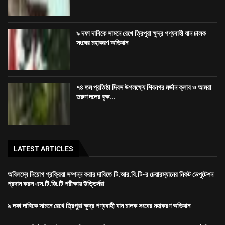
৯ দফা দাবিকে সামনে রেখে ত্রিপুরা ক্ষুদ্র পণ্যবাহী যান চালক
সংঘের মহাকরণ অভিযান
৭৪ তম প্রতিষ্ঠা দিবস উপলক্ষ্যে শিবনগর মর্ডান ক্লাব ও আমরা
তরুণ দলের বৃক্ষ...
LATEST ARTICLES
অবিলম্বে নিয়োগ প্রক্রিয়া সম্পন্ন করার দাবিতে টি.আর.বি.টি-র চেয়ারম্যানের নিকট ডেপুটেশন
প্রদান করল এস.টি.জি.টি পরীক্ষায় উত্তির্নরা
৯ দফা দাবিকে সামনে রেখে ত্রিপুরা ক্ষুদ্র পণ্যবাহী যান চালক সংঘের মহাকরণ অভিযান