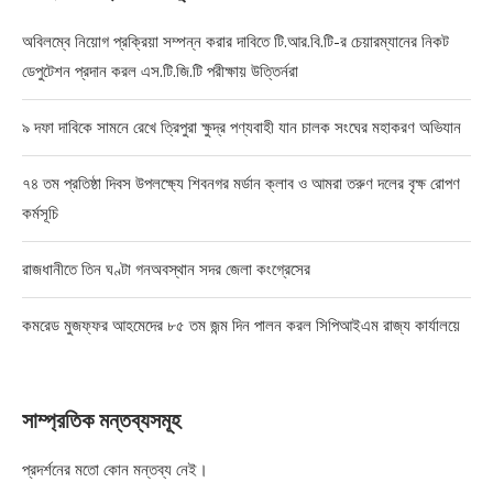
অবিলম্বে নিয়োগ প্রক্রিয়া সম্পন্ন করার দাবিতে টি.আর.বি.টি-র চেয়ারম্যানের নিকট
ডেপুটেশন প্রদান করল এস.টি.জি.টি পরীক্ষায় উত্তির্নরা
৯ দফা দাবিকে সামনে রেখে ত্রিপুরা ক্ষুদ্র পণ্যবাহী যান চালক সংঘের মহাকরণ অভিযান
৭৪ তম প্রতিষ্ঠা দিবস উপলক্ষ্যে শিবনগর মর্ডান ক্লাব ও আমরা তরুণ দলের বৃক্ষ রোপণ
কর্মসূচি
রাজধানীতে তিন ঘণ্টা গনঅবস্থান সদর জেলা কংগ্রেসের
কমরেড মুজফ্ফর আহমেদের ৮৫ তম জন্ম দিন পালন করল সিপিআইএম রাজ্য কার্যালয়ে
সাম্প্রতিক মন্তব্যসমূহ
প্রদর্শনের মতো কোন মন্তব্য নেই।