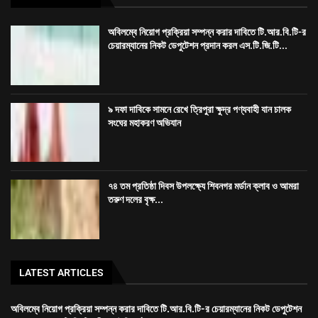
অবিলম্বে নিয়োগ প্রক্রিয়া সম্পন্ন করার দাবিতে টি.আর.বি.টি-র
চেয়ারম্যানের নিকট ডেপুটেশন প্রদান করল এস.টি.জি.টি...
৯ দফা দাবিকে সামনে রেখে ত্রিপুরা ক্ষুদ্র পণ্যবাহী যান চালক
সংঘের মহাকরণ অভিযান
৭৪ তম প্রতিষ্ঠা দিবস উপলক্ষ্যে শিবনগর মর্ডান ক্লাব ও আমরা
তরুণ দলের বৃক্ষ...
LATEST ARTICLES
অবিলম্বে নিয়োগ প্রক্রিয়া সম্পন্ন করার দাবিতে টি.আর.বি.টি-র চেয়ারম্যানের নিকট ডেপুটেশন