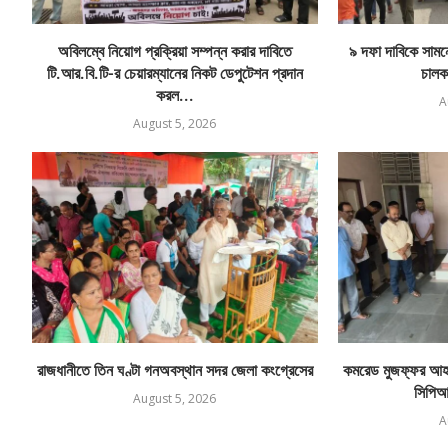
অবিলম্বে নিয়োগ প্রক্রিয়া সম্পন্ন করার দাবিতে
৯ দফা দাবিকে সামনে 
টি.আর.বি.টি-র চেয়ারম্যানের নিকট ডেপুটেশন প্রদান
চালক
করল...
A
August 5, 2026
রাজধানীতে তিন ঘণ্টা গনঅবস্থান সদর জেলা কংগ্রেসের
কমরেড মুজফ্ফর আহম
সিপিআই
August 5, 2026
A