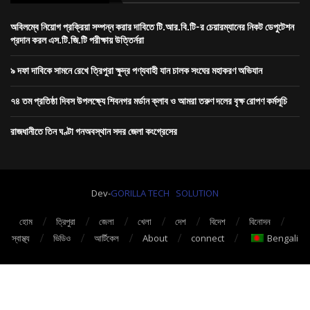
অবিলম্বে নিয়োগ প্রক্রিয়া সম্পন্ন করার দাবিতে টি.আর.বি.টি-র চেয়ারম্যানের নিকট ডেপুটেশন
প্রদান করল এস.টি.জি.টি পরীক্ষায় উত্তির্নরা
৯ দফা দাবিকে সামনে রেখে ত্রিপুরা ক্ষুদ্র পণ্যবাহী যান চালক সংঘের মহাকরণ অভিযান
৭৪ তম প্রতিষ্ঠা দিবস উপলক্ষ্যে শিবনগর মর্ডান ক্লাব ও আমরা তরুণ দলের বৃক্ষ রোপণ কর্মসূচি
রাজধানীতে তিন ঘণ্টা গনঅবস্থান সদর জেলা কংগ্রেসের
Dev-
GORILLA TECH SOLUTION
হোম
ত্রিপুরা
জেলা
খেলা
দেশ
বিদেশ
বিনোদন
স্বাস্থ্য
ভিডিও
আর্টিকেল
About
connect
Bengali