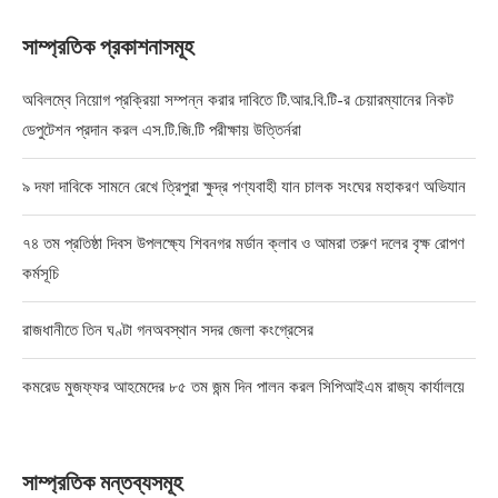
সাম্প্রতিক প্রকাশনাসমূহ
অবিলম্বে নিয়োগ প্রক্রিয়া সম্পন্ন করার দাবিতে টি.আর.বি.টি-র চেয়ারম্যানের নিকট
ডেপুটেশন প্রদান করল এস.টি.জি.টি পরীক্ষায় উত্তির্নরা
৯ দফা দাবিকে সামনে রেখে ত্রিপুরা ক্ষুদ্র পণ্যবাহী যান চালক সংঘের মহাকরণ অভিযান
৭৪ তম প্রতিষ্ঠা দিবস উপলক্ষ্যে শিবনগর মর্ডান ক্লাব ও আমরা তরুণ দলের বৃক্ষ রোপণ
কর্মসূচি
রাজধানীতে তিন ঘণ্টা গনঅবস্থান সদর জেলা কংগ্রেসের
কমরেড মুজফ্ফর আহমেদের ৮৫ তম জন্ম দিন পালন করল সিপিআইএম রাজ্য কার্যালয়ে
সাম্প্রতিক মন্তব্যসমূহ