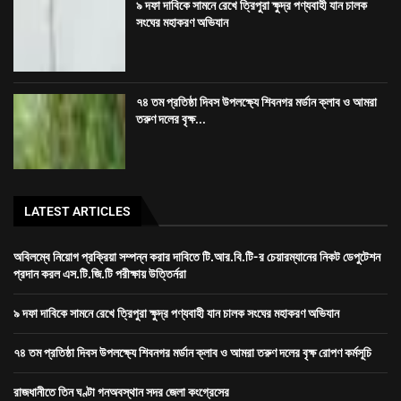
৯ দফা দাবিকে সামনে রেখে ত্রিপুরা ক্ষুদ্র পণ্যবাহী যান চালক
সংঘের মহাকরণ অভিযান
৭৪ তম প্রতিষ্ঠা দিবস উপলক্ষ্যে শিবনগর মর্ডান ক্লাব ও আমরা
তরুণ দলের বৃক্ষ...
LATEST ARTICLES
অবিলম্বে নিয়োগ প্রক্রিয়া সম্পন্ন করার দাবিতে টি.আর.বি.টি-র চেয়ারম্যানের নিকট ডেপুটেশন
প্রদান করল এস.টি.জি.টি পরীক্ষায় উত্তির্নরা
৯ দফা দাবিকে সামনে রেখে ত্রিপুরা ক্ষুদ্র পণ্যবাহী যান চালক সংঘের মহাকরণ অভিযান
৭৪ তম প্রতিষ্ঠা দিবস উপলক্ষ্যে শিবনগর মর্ডান ক্লাব ও আমরা তরুণ দলের বৃক্ষ রোপণ কর্মসূচি
রাজধানীতে তিন ঘণ্টা গনঅবস্থান সদর জেলা কংগ্রেসের