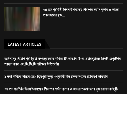
৭৪ তম প্রতিষ্ঠা দিবস উপলক্ষ্যে শিবনগর মর্ডান ক্লাব ও আমরা
তরুণ দলের বৃক্ষ...
LATEST ARTICLES
অবিলম্বে নিয়োগ প্রক্রিয়া সম্পন্ন করার দাবিতে টি.আর.বি.টি-র চেয়ারম্যানের নিকট ডেপুটেশন
প্রদান করল এস.টি.জি.টি পরীক্ষায় উত্তির্নরা
৯ দফা দাবিকে সামনে রেখে ত্রিপুরা ক্ষুদ্র পণ্যবাহী যান চালক সংঘের মহাকরণ অভিযান
৭৪ তম প্রতিষ্ঠা দিবস উপলক্ষ্যে শিবনগর মর্ডান ক্লাব ও আমরা তরুণ দলের বৃক্ষ রোপণ কর্মসূচি
রাজধানীতে তিন ঘণ্টা গনঅবস্থান সদর জেলা কংগ্রেসের
Dev-
GORILLA TECH SOLUTION