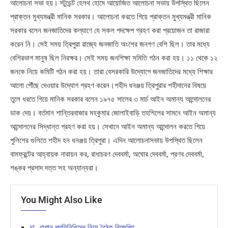
আলোচনা সভা হয়। স্টুডেন্ট হেলথ হোমে আয়োজিত আলোচনা সভায় উপস্থিত ছিলেন
প্রাক্তন মুখ্যমন্ত্রী মানিক সরকার। আলোচনা করতে গিয়ে প্রাক্তন মুখ্যমন্ত্রী মানিক
সরকার বলেন জনজাতিদের কল্যাণে যে সকল পদক্ষেপ গ্রহণ করা প্রয়োজন তা রাজারা
করেন নি। সেই সময় ত্রিপুরা রাজ্যে জনজাতি অংশের জনগণ বেশি ছিল। তার মধ্যে
বেশিরভাগ মানুষ ছিল নিরক্ষর। সেই সময় জনশিক্ষা সমিতি গঠন করা হয়। ১১ থেকে ১২
জনকে নিয়ে কমিটি গঠন করা হয়। তারা বেসরকারি উদ্যোগে জনজাতিদের মধ্যে শিক্ষার
আলো পৌঁছে দেওয়ার উদ্যোগ গ্রহণ করেন।শহীদ ধনঞ্জয় ত্রিপুরার শহীদানের বিষয়ে
তুলে ধরতে গিয়ে মানিক সরকার বলেন ১৯৭৫ সালের ৩ মার্চ আইন অমান্য আন্দোলনের
ডাক দেয়। বর্তমান শান্তিরবাজার মহকুমার জোলাইবাড়ি তহশিলের সামনে আইন অমান্য
আন্দোলনের সিদ্ধান্ত গ্রহণ করা হয়। সেখানে আইন অমান্য আন্দোলন করতে গিয়ে
পুলিশের গুলিতে শহীদ হন ধনঞ্জয় ত্রিপুরা। এদিন আলোচনাসভায় উপস্থিত ছিলেন
বামফ্রন্টের আহ্বায়ক নারায়ন কর, রাধাচরণ দেববর্মা, অঘোর দেববর্মা, প্রণব দেববর্মা,
শঙ্কর প্রসাদ দত্ত সহ অন্যান্যরা।
You Might Also Like
চা- বাগান প্রতিনিধিদের নিয়ে বৈঠক বিজেপির