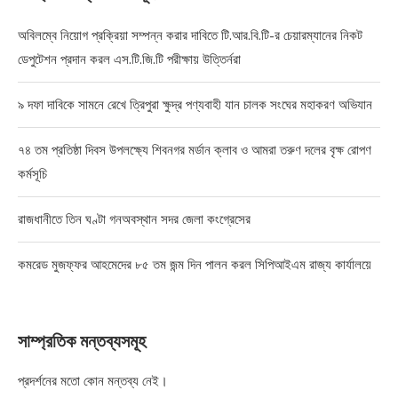
অবিলম্বে নিয়োগ প্রক্রিয়া সম্পন্ন করার দাবিতে টি.আর.বি.টি-র চেয়ারম্যানের নিকট
ডেপুটেশন প্রদান করল এস.টি.জি.টি পরীক্ষায় উত্তির্নরা
৯ দফা দাবিকে সামনে রেখে ত্রিপুরা ক্ষুদ্র পণ্যবাহী যান চালক সংঘের মহাকরণ অভিযান
৭৪ তম প্রতিষ্ঠা দিবস উপলক্ষ্যে শিবনগর মর্ডান ক্লাব ও আমরা তরুণ দলের বৃক্ষ রোপণ
কর্মসূচি
রাজধানীতে তিন ঘণ্টা গনঅবস্থান সদর জেলা কংগ্রেসের
কমরেড মুজফ্ফর আহমেদের ৮৫ তম জন্ম দিন পালন করল সিপিআইএম রাজ্য কার্যালয়ে
সাম্প্রতিক মন্তব্যসমূহ
প্রদর্শনের মতো কোন মন্তব্য নেই।