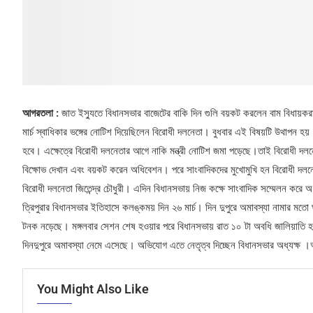
আগরতলা :
জাত ইস্যুতে বিধানসভার বাজেটের বাকি দিন গুলি বয়কট করলেন বাম বিধায়করা।
মার্চ স্বাধিকার ভঙ্গের নোটিশ দিয়েছিলেন বিরোধী দলনেতা। বুধবার এই বিষয়টি উথাপন হ
হবে। এক্ষেত্রে বিরোধী দলনেতার আগে নাকি মন্ত্রী নোটিশ জমা পড়েছে।তাই বিরোধী দল
বিক্ষোভ দেখান এবং বয়কট করেন অধিবেশন। পরে সাংবাদিকদের মুখোমুখি হন বিরোধী দল
বিরোধী দলনেতা জিতেন্দ্র চৌধুরী। এদিন বিধানসভায় নিজ কক্ষে সাংবাদিক সম্মেলন করে 
ত্রিপুরার বিধানসভার ইতিহাসে কলঙ্কময় দিন ২৬ মার্চ। দিন দুপুরে অমাবস্যা নামার মতো ঘ
টনক নড়েছে। মঙ্গলবার সেশন শেষ হওয়ার পরে বিধানসভায় রাত ১০ টা অবধি জালিয়াতি হ
দিনদুপুরে অমাবস্যা নেমে এসেছে। অভিযোগ এতে নেতৃত্ব দিচ্ছেন বিধানসভার অধ্যক্ষ ।
You Might Also Like