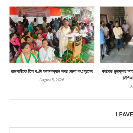
রাজধানীতে তিন ঘণ্টা গনঅবস্থান সদর জেলা কংগ্রেসের
কমরেড মুজফ্ফর আহম
সিপিআই
August 5, 2026
A
LEAV