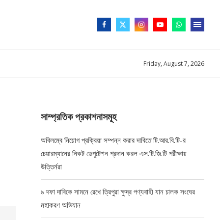
Friday, August 7, 2026
সাম্প্রতিক প্রকাশনাসমূহ
অবিলম্বে নিয়োগ প্রক্রিয়া সম্পন্ন করার দাবিতে টি.আর.বি.টি-র
চেয়ারম্যানের নিকট ডেপুটেশন প্রদান করল এস.টি.জি.টি পরীক্ষায়
উত্তির্নরা
৯ দফা দাবিকে সামনে রেখে ত্রিপুরা ক্ষুদ্র পণ্যবাহী যান চালক সংঘের
মহাকরণ অভিযান