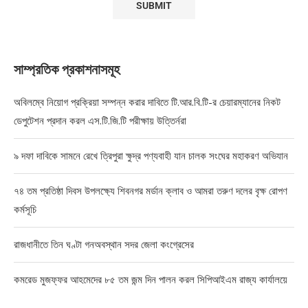
সাম্প্রতিক প্রকাশনাসমূহ
অবিলম্বে নিয়োগ প্রক্রিয়া সম্পন্ন করার দাবিতে টি.আর.বি.টি-র চেয়ারম্যানের নিকট
ডেপুটেশন প্রদান করল এস.টি.জি.টি পরীক্ষায় উত্তির্নরা
৯ দফা দাবিকে সামনে রেখে ত্রিপুরা ক্ষুদ্র পণ্যবাহী যান চালক সংঘের মহাকরণ অভিযান
৭৪ তম প্রতিষ্ঠা দিবস উপলক্ষ্যে শিবনগর মর্ডান ক্লাব ও আমরা তরুণ দলের বৃক্ষ রোপণ
কর্মসূচি
রাজধানীতে তিন ঘণ্টা গনঅবস্থান সদর জেলা কংগ্রেসের
কমরেড মুজফ্ফর আহমেদের ৮৫ তম জন্ম দিন পালন করল সিপিআইএম রাজ্য কার্যালয়ে