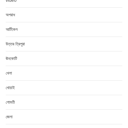
video
অপরাধ
আর্টিকেল
উত্তর ত্রিপুরা
ঊনকোটি
খেলা
খোয়াই
গোমতী
জেলা