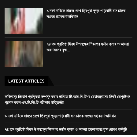
৯ দফা দাবিকে সামনে রেখে ত্রিপুরা ক্ষুদ্র পণ্যবাহী যান চালক
সংঘের মহাকরণ অভিযান
৭৪ তম প্রতিষ্ঠা দিবস উপলক্ষ্যে শিবনগর মর্ডান ক্লাব ও আমরা
তরুণ দলের বৃক্ষ...
LATEST ARTICLES
অবিলম্বে নিয়োগ প্রক্রিয়া সম্পন্ন করার দাবিতে টি.আর.বি.টি-র চেয়ারম্যানের নিকট ডেপুটেশন
প্রদান করল এস.টি.জি.টি পরীক্ষায় উত্তির্নরা
৯ দফা দাবিকে সামনে রেখে ত্রিপুরা ক্ষুদ্র পণ্যবাহী যান চালক সংঘের মহাকরণ অভিযান
৭৪ তম প্রতিষ্ঠা দিবস উপলক্ষ্যে শিবনগর মর্ডান ক্লাব ও আমরা তরুণ দলের বৃক্ষ রোপণ কর্মসূচি