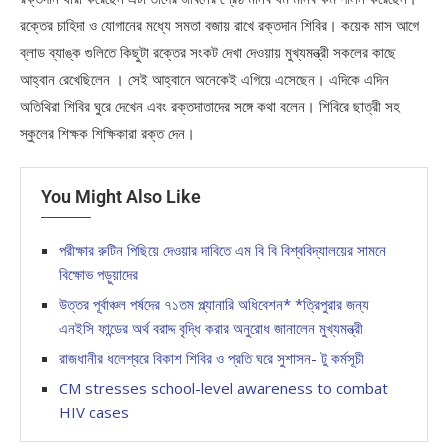
রক্তের চাহিদা ও যোগানের মধ্যে সমতা বজায় রাখে রক্তদান শিবির। কয়েক মাস আগে
ব্লাড ব্যাঙ্ক গুলিতে কিছুটা রক্তের সংকট দেখা দেওয়ায় মুখ্যমন্ত্রী সকলের কাছে
আহ্বান রেখেছিলেন । সেই আহ্বানে অনেকেই এগিয়ে এসেছেন। এদিকে এদিন
অতিথিরা শিবির ঘুরে দেখেন এবং রক্তদাতাদের সঙ্গে কথা বলেন। শিবিরে ছাত্রী সহ
স্কুলের শিক্ষক শিক্ষিকারা রক্ত দেন।
You Might Also Like
পরীক্ষার রুটিন পিছিয়ে দেওয়ার দাবিতে এম বি বি বিশ্ববিদ্যালয়ের সামনে
বিক্ষোভ পড়ুয়াদের
উত্তর পূর্বাঞ্চল পর্ষদের ৭১তম প্ল্যানারি অধিবেশন* *ত্রিপুরার জন্য
এনইসি ফান্ডের অর্থ বরাদ্দ বৃদ্ধি করার অনুরোধ জানালেন মুখ্যমন্ত্রী
রাজধানীর ধলেশ্বরে বিকাশ শিবির ও প্রতি ঘরে সুশাসন- টু কর্মসূচী
CM stresses school-level awareness to combat
HIV cases