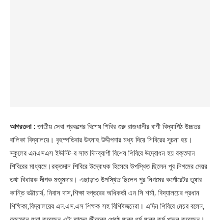
আগরতলা :
জাতীয় সেবা প্রকল্পের বিশেষ শিবির শুরু রাজধানীর বাণী বিদ্যাপিঠ উচ্চতর
বালিকা বিদ্যালয়ে। বৃহস্পতিবার উৎসাহ উদ্দীপনার মধ্য দিয়ে শিবিরের সূচনা হয়।
স্কুলের এনএসএস ইউনিট-র সাত দিনব্যাপী বিশেষ শিবিরে উদ্বোধন হয় রক্তদান
শিবিরের মাধ্যমে।রক্তদান শিবিরে উদ্বোধক হিসেবে উপস্থিত ছিলেন পুর নিগমের মেয়র
তথা বিধায়ক দীপক মজুমদার। এছাড়াও উপস্থিত ছিলেন পুর নিগমের কর্পোরেটর তুষার
কান্তি ভট্টাচার্য, নিবাস দাস,শিক্ষা দপ্তরের অধিকর্তা এন সি শর্মা, বিদ্যালয়ের প্রধান
শিক্ষিকা,বিদ্যালয়ের এন.এস.এস শিক্ষক সহ বিশিষ্টজনেরা। এদিন শিবিরে মেয়র বলেন,
রক্তদান যারা করেছেন এটা তাদের জীবনের শ্রেষ্ঠ মানব ধর্ম মানব কর্ম পালন করেছেন।