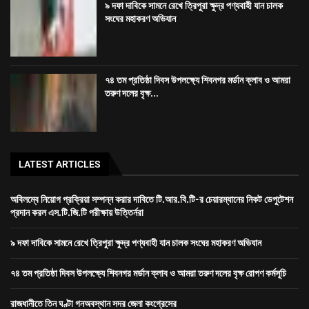
৯ দফা দাবিকে সামনে রেখে ত্রিপুরা ক্ষুদ্র পণ্যবাহী যান চালক
সংঘের মহাকরণ অভিযান
৭৪ তম প্রতিষ্ঠা দিবস উপলক্ষ্যে শিবনগর মর্ডান ক্লাব ও আমরা
তরুণ দলের বৃক্ষ...
LATEST ARTICLES
অবিলম্বে নিয়োগ প্রক্রিয়া সম্পন্ন করার দাবিতে টি.আর.বি.টি-র চেয়ারম্যানের নিকট ডেপুটেশন
প্রদান করল এস.টি.জি.টি পরীক্ষায় উত্তির্নরা
৯ দফা দাবিকে সামনে রেখে ত্রিপুরা ক্ষুদ্র পণ্যবাহী যান চালক সংঘের মহাকরণ অভিযান
৭৪ তম প্রতিষ্ঠা দিবস উপলক্ষ্যে শিবনগর মর্ডান ক্লাব ও আমরা তরুণ দলের বৃক্ষ রোপণ কর্মসূচি
রাজধানীতে তিন ঘণ্টা গনঅবস্থান সদর জেলা কংগ্রেসের