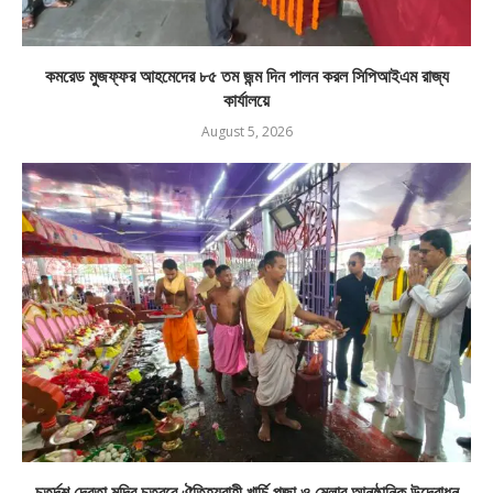
কমরেড মুজফ্ফর আহমেদের ৮৫ তম জন্ম দিন পালন করল সিপিআইএম রাজ্য
কার্যালয়ে
August 5, 2026
চতুর্দশ দেবতা মন্দির চত্বরে ঐতিহ্যবাহী খার্চি পূজা ও মেলার আনুষ্ঠানিক উদ্বোধন