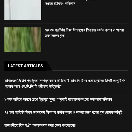
সংঘের মহাকরণ অভিযান
৭৪ তম প্রতিষ্ঠা দিবস উপলক্ষ্যে শিবনগর মর্ডান ক্লাব ও আমরা
তরুণ দলের বৃক্ষ...
LATEST ARTICLES
অবিলম্বে নিয়োগ প্রক্রিয়া সম্পন্ন করার দাবিতে টি.আর.বি.টি-র চেয়ারম্যানের নিকট ডেপুটেশন
প্রদান করল এস.টি.জি.টি পরীক্ষায় উত্তির্নরা
৯ দফা দাবিকে সামনে রেখে ত্রিপুরা ক্ষুদ্র পণ্যবাহী যান চালক সংঘের মহাকরণ অভিযান
৭৪ তম প্রতিষ্ঠা দিবস উপলক্ষ্যে শিবনগর মর্ডান ক্লাব ও আমরা তরুণ দলের বৃক্ষ রোপণ কর্মসূচি
রাজধানীতে তিন ঘণ্টা গনঅবস্থান সদর জেলা কংগ্রেসের