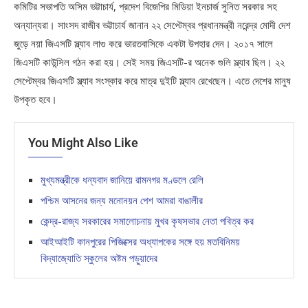
কমিটির সভাপতি অসিম ভট্টাচার্য, প্রদেশ বিজেপির মিডিয়া ইনচার্জ সুনিত সরকার সহ
অন্যান্যরা। সাংসদ রাজীব ভট্টাচার্য জানান ২২ সেপ্টেম্বর প্রধানমন্ত্রী নরেন্দ্র মোদী দেশ
জুড়ে নয়া জিএসটি স্ল্যাব লাগু করে ভারতবাসিকে একটা উপহার দেন। ২০১৭ সালে
জিএসটি কাউন্সিল গঠন করা হয়। সেই সময় জিএসটি-র অনেক গুলি স্ল্যাব ছিল। ২২
সেপ্টেম্বর জিএসটি স্ল্যাব সংস্কার করে মাত্র দুইটি স্ল্যাব রেখেছেন। এতে দেশের মানুষ
উপকৃত হবে।
You Might Also Like
মুখ্যমন্ত্রীকে ধন্যবাদ জানিয়ে রামনগর মণ্ডলে রেলি
পশ্চিম আসনের জন্য মনোনয়ন পেশ আমরা বাঙালীর
কেন্দ্র-রাজ্য সরকারের সমালোচনায় মুখর কৃষসভার নেতা পবিত্র কর
আইআইটি কানপুরের পিজিক্সের অধ্যাপকের সঙ্গে হয় মতবিনিময়
বিদ্যাজ্যোতি স্কুলের অষ্টম পড়ুয়াদের