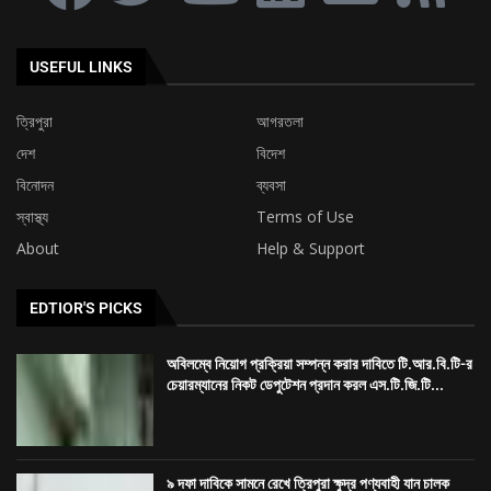
USEFUL LINKS
ত্রিপুরা
আগরতলা
দেশ
বিদেশ
বিনোদন
ব্যবসা
স্বাস্থ্য
Terms of Use
About
Help & Support
EDTIOR'S PICKS
অবিলম্বে নিয়োগ প্রক্রিয়া সম্পন্ন করার দাবিতে টি.আর.বি.টি-র
চেয়ারম্যানের নিকট ডেপুটেশন প্রদান করল এস.টি.জি.টি...
৯ দফা দাবিকে সামনে রেখে ত্রিপুরা ক্ষুদ্র পণ্যবাহী যান চালক