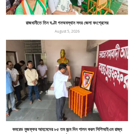
রাজধানীতে তিন ঘণ্টা গনঅবস্থান সদর জেলা কংগ্রেসের
August 5, 2026
কমরেড মুজফ্ফর আহমেদের ৮৫ তম জন্ম দিন পালন করল সিপিআইএম রাজ্য