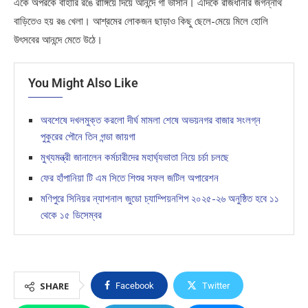
একে অপরকে বাহারি রঙে রাঙ্গিয়ে দিয়ে আনন্দে গা ভাসান। এদিকে রাজধানীর জগন্নাথ
বাড়িতেও হয় রঙ খেলা। আশ্রমের লোকজন ছাড়াও কিছু ছেলে-মেয়ে মিলে হোলি
উৎসবের আনন্দে মেতে উঠে।
You Might Also Like
অবশেষে দখলমুক্ত করলো দীর্ঘ মামলা শেষে অভয়নগর বাজার সংলগ্ন
পুকুরের পৌনে তিন গন্ডা জায়গা
মুখ্যমন্ত্রী জানালেন কর্মচারীদের মহার্ঘ্যভাতা নিয়ে চর্চা চলছে
ফের হাঁপানিয়া টি এম সিতে শিশুর সফল জটিল অপারেশন
মণিপুরে সিনিয়র ন্যাশনাল জুডো চ্যাম্পিয়নশিপ ২০২৫-২৬ অনুষ্ঠিত হবে ১১
থেকে ১৫ ডিসেম্বর
SHARE
Facebook
Twitter