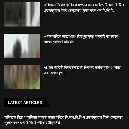
অবিলম্বে নিয়োগ প্রক্রিয়া সম্পন্ন করার দাবিতে টি.আর.বি.টি-র
চেয়ারম্যানের নিকট ডেপুটেশন প্রদান করল এস.টি.জি.টি...
৯ দফা দাবিকে সামনে রেখে ত্রিপুরা ক্ষুদ্র পণ্যবাহী যান চালক
সংঘের মহাকরণ অভিযান
৭৪ তম প্রতিষ্ঠা দিবস উপলক্ষ্যে শিবনগর মর্ডান ক্লাব ও আমরা
তরুণ দলের বৃক্ষ...
LATEST ARTICLES
অবিলম্বে নিয়োগ প্রক্রিয়া সম্পন্ন করার দাবিতে টি.আর.বি.টি-র চেয়ারম্যানের নিকট ডেপুটেশন
প্রদান করল এস.টি.জি.টি পরীক্ষায় উত্তির্নরা