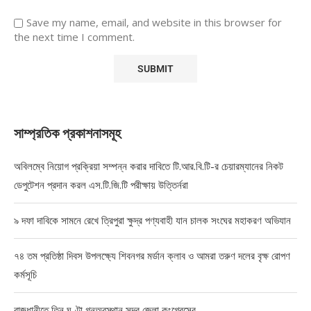
Save my name, email, and website in this browser for
the next time I comment.
সাম্প্রতিক প্রকাশনাসমূহ
অবিলম্বে নিয়োগ প্রক্রিয়া সম্পন্ন করার দাবিতে টি.আর.বি.টি-র চেয়ারম্যানের নিকট
ডেপুটেশন প্রদান করল এস.টি.জি.টি পরীক্ষায় উত্তির্নরা
৯ দফা দাবিকে সামনে রেখে ত্রিপুরা ক্ষুদ্র পণ্যবাহী যান চালক সংঘের মহাকরণ অভিযান
৭৪ তম প্রতিষ্ঠা দিবস উপলক্ষ্যে শিবনগর মর্ডান ক্লাব ও আমরা তরুণ দলের বৃক্ষ রোপণ
কর্মসূচি
রাজধানীতে তিন ঘণ্টা গনঅবস্থান সদর জেলা কংগ্রেসের