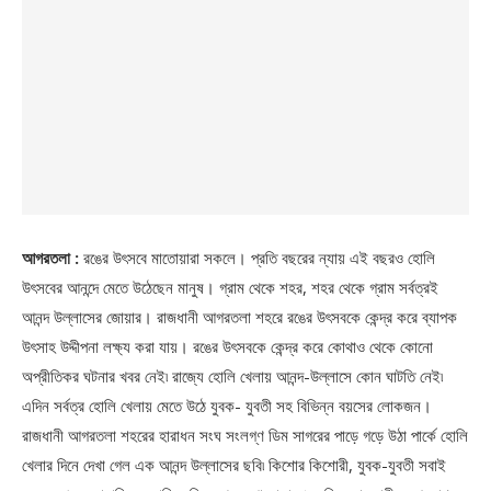
আগরতলা :
রঙের উৎসবে মাতোয়ারা সকলে। প্রতি বছরের ন্যায় এই বছরও হোলি
উৎসবের আনন্দে মেতে উঠেছেন মানুষ। গ্রাম থেকে শহর, শহর থেকে গ্রাম সর্বত্রই
আনন্দ উল্লাসের জোয়ার। রাজধানী আগরতলা শহরে রঙের উৎসবকে কেন্দ্র করে ব্যাপক
উৎসাহ উদ্দীপনা লক্ষ্য করা যায়। রঙের উৎসবকে কেন্দ্র করে কোথাও থেকে কোনো
অপ্রীতিকর ঘটনার খবর নেই৷ রাজ্যে হোলি খেলায় আনন্দ-উল্লাসে কোন ঘাটতি নেই৷
এদিন সর্বত্র হোলি খেলায় মেতে উঠে যুবক- যুবতী সহ বিভিন্ন বয়সের লোকজন।
রাজধানী আগরতলা শহরের হারাধন সংঘ সংলগ্ণ ডিম সাগরের পাড়ে গড়ে উঠা পার্কে হোলি
খেলার দিনে দেখা গেল এক আনন্দ উল্লাসের ছবি৷ কিশোর কিশোরী, যুবক-যুবতী সবাই