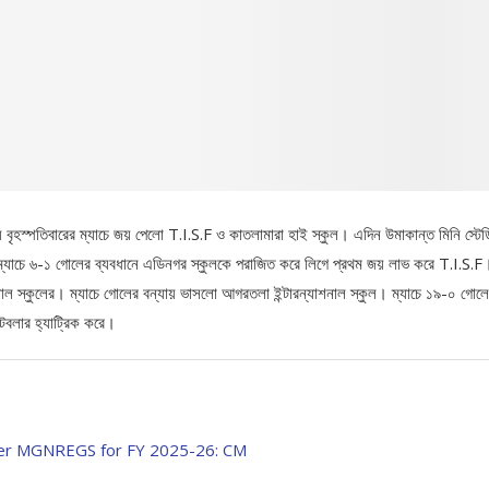
 বৃহস্পতিবারের ম্যাচে জয় পেলো T.I.S.F ও কাতলামারা হাই স্কুল। এদিন উমাকান্ত মিনি স্টেড
 ম্যাচে ৬-১ গোলের ব্যবধানে এডিনগর স্কুলকে পরাজিত করে লিগে প্রথম জয় লাভ করে T.I.S.F
শানাল স্কুলের। ম্যাচে গোলের বন্যায় ভাসলো আগরতলা ইন্টারন্যাশনাল স্কুল। ম্যাচে ১৯-০ গোল
টবলার হ্যাট্রিক করে।
nder MGNREGS for FY 2025-26: CM