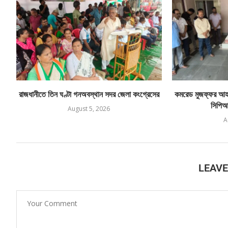
রাজধানীতে তিন ঘণ্টা গনঅবস্থান সদর জেলা কংগ্রেসের
কমরেড মুজফ্ফর আহম
সিপিআই
August 5, 2026
A
LEAV