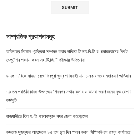
সাম্প্রতিক প্রকাশনাসমূহ
অবিলম্বে নিয়োগ প্রক্রিয়া সম্পন্ন করার দাবিতে টি.আর.বি.টি-র চেয়ারম্যানের নিকট
ডেপুটেশন প্রদান করল এস.টি.জি.টি পরীক্ষায় উত্তির্নরা
৯ দফা দাবিকে সামনে রেখে ত্রিপুরা ক্ষুদ্র পণ্যবাহী যান চালক সংঘের মহাকরণ অভিযান
৭৪ তম প্রতিষ্ঠা দিবস উপলক্ষ্যে শিবনগর মর্ডান ক্লাব ও আমরা তরুণ দলের বৃক্ষ রোপণ
কর্মসূচি
রাজধানীতে তিন ঘণ্টা গনঅবস্থান সদর জেলা কংগ্রেসের
কমরেড মুজফ্ফর আহমেদের ৮৫ তম জন্ম দিন পালন করল সিপিআইএম রাজ্য কার্যালয়ে