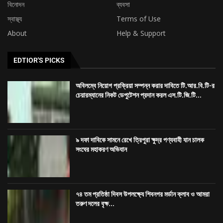
বিনোদন
ব্যবসা
স্বাস্থ্য
Terms of Use
About
Help & Support
EDTIOR'S PICKS
অবিলম্বে নিয়োগ প্রক্রিয়া সম্পন্ন করার দাবিতে টি.আর.বি.টি-র
চেয়ারম্যানের নিকট ডেপুটেশন প্রদান করল এস.টি.জি.টি...
৯ দফা দাবিকে সামনে রেখে ত্রিপুরা ক্ষুদ্র পণ্যবাহী যান চালক
সংঘের মহাকরণ অভিযান
৭৪ তম প্রতিষ্ঠা দিবস উপলক্ষ্যে শিবনগর মর্ডান ক্লাব ও আমরা
তরুণ দলের বৃক্ষ...