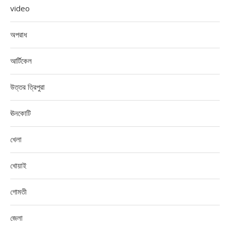
video
অপরাধ
আর্টিকেল
উত্তর ত্রিপুরা
ঊনকোটি
খেলা
খোয়াই
গোমতী
জেলা