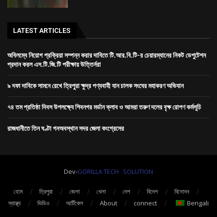
LATEST ARTICLES
অবিলম্বে নিয়োগ প্রক্রিয়া সম্পন্ন করার দাবিতে টি.আর.বি.টি-র চেয়ারম্যানের নিকট ডেপুটেশন
প্রদান করল এস.টি.জি.টি পরীক্ষায় উত্তির্নরা
৯ দফা দাবিকে সামনে রেখে ত্রিপুরা ক্ষুদ্র পণ্যবাহী যান চালক সংঘের মহাকরণ অভিযান
৭৪ তম প্রতিষ্ঠা দিবস উপলক্ষ্যে শিবনগর মর্ডান ক্লাব ও আমরা তরুণ দলের বৃক্ষ রোপণ কর্মসূচি
রাজধানীতে তিন ঘণ্টা গনঅবস্থান সদর জেলা কংগ্রেসের
Dev-
GORILLA TECH SOLUTION
হোম
ত্রিপুরা
জেলা
খেলা
দেশ
বিদেশ
বিনোদন
স্বাস্থ্য
ভিডিও
আর্টিকেল
About
connect
Bengali