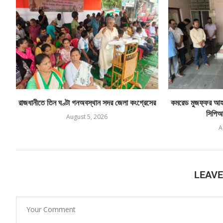
রাজধানীতে তিন ঘণ্টা গনঅবস্থান সদর জেলা কংগ্রেসের
কমরেড মুজফ্ফর আহম
সিপিআই
August 5, 2026
A
LEAV