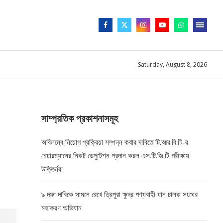
Saturday, August 8, 2026
সাম্প্রতিক প্রকাশনাসমূহ
অবিলম্বে নিয়োগ প্রক্রিয়া সম্পন্ন করার দাবিতে টি.আর.বি.টি-র
চেয়ারম্যানের নিকট ডেপুটেশন প্রদান করল এস.টি.জি.টি পরীক্ষায়
উত্তির্নরা
৯ দফা দাবিকে সামনে রেখে ত্রিপুরা ক্ষুদ্র পণ্যবাহী যান চালক সংঘের
মহাকরণ অভিযান