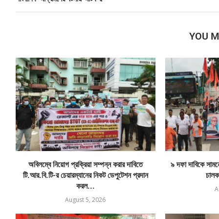
YOU M
অবিলম্বে নিয়োগ প্রক্রিয়া সম্পন্ন করার দাবিতে
৯ দফা দাবিকে সামনে 
টি.আর.বি.টি-র চেয়ারম্যানের নিকট ডেপুটেশন প্রদান
চালক
করল...
A
August 5, 2026