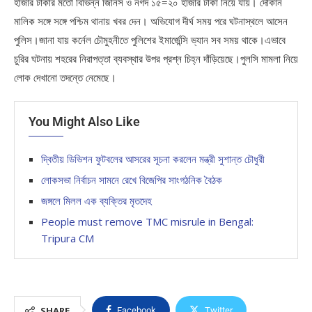
হাজার টাকার মতো বিভিন্ন জিনিস ও নগদ ১৫=২০ হাজার টাকা নিয়ে যায়। দোকান
মালিক সঙ্গে সঙ্গে পশ্চিম থানায় খবর দেন। অভিযোগ দীর্ঘ সময় পরে ঘটনাস্থলে আসেন
পুলিস।জানা যায় কর্নেল চৌমুহনীতে পুলিশের ইমার্জেন্সি ভ্যান সব সময় থাকে।এভাবে
চুরির ঘটনায় শহরের নিরাপত্তা ব্যবস্থার উপর প্রশ্ন চিহ্ন দাঁড়িয়েছে।পুলসি মামলা নিয়ে
লোক দেখানো তদন্তে নেমেছে।
You Might Also Like
দ্বিতীয় ডিভিশন ফুটবলের আসরের সূচনা করলেন মন্ত্রী সুশান্ত চৌধুরী
লোকসভা নির্বাচন সামনে রেখে বিজেপির সাংগঠনিক বৈঠক
জঙ্গলে মিলল এক ব্যক্তির মৃতদেহ
People must remove TMC misrule in Bengal:
Tripura CM
SHARE
Facebook
Twitter