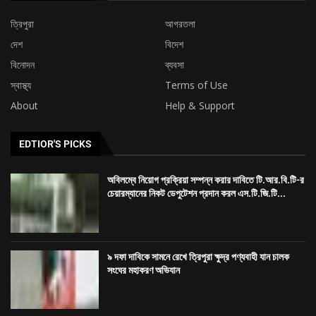
ত্রিপুরা
আগরতলা
দেশ
বিদেশ
বিনোদন
ব্যবসা
স্বাস্থ্য
Terms of Use
About
Help & Support
EDTIOR'S PICKS
অবিলম্বে নিয়োগ প্রক্রিয়া সম্পন্ন করার দাবিতে টি.আর.বি.টি-র
চেয়ারম্যানের নিকট ডেপুটেশন প্রদান করল এস.টি.জি.টি...
৯ দফা দাবিকে সামনে রেখে ত্রিপুরা ক্ষুদ্র পণ্যবাহী যান চালক
সংঘের মহাকরণ অভিযান