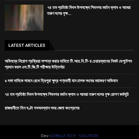
৭৪ তম প্রতিষ্ঠা দিবস উপলক্ষ্যে শিবনগর মর্ডান ক্লাব ও আমরা
তরুণ দলের বৃক্ষ...
LATEST ARTICLES
অবিলম্বে নিয়োগ প্রক্রিয়া সম্পন্ন করার দাবিতে টি.আর.বি.টি-র চেয়ারম্যানের নিকট ডেপুটেশন
প্রদান করল এস.টি.জি.টি পরীক্ষায় উত্তির্নরা
৯ দফা দাবিকে সামনে রেখে ত্রিপুরা ক্ষুদ্র পণ্যবাহী যান চালক সংঘের মহাকরণ অভিযান
৭৪ তম প্রতিষ্ঠা দিবস উপলক্ষ্যে শিবনগর মর্ডান ক্লাব ও আমরা তরুণ দলের বৃক্ষ রোপণ কর্মসূচি
রাজধানীতে তিন ঘণ্টা গনঅবস্থান সদর জেলা কংগ্রেসের
Dev-
GORILLA TECH SOLUTION