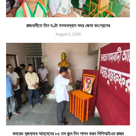
রাজধানীতে তিন ঘণ্টা গনঅবস্থান সদর জেলা কংগ্রেসের
August 5, 2026
কমরেড মুজফ্ফর আহমেদের ৮৫ তম জন্ম দিন পালন করল সিপিআইএম রাজ্য