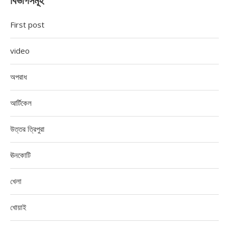
বিভাগসমূহ
First post
video
অপরাধ
আর্টিকেল
উত্তর ত্রিপুরা
ঊনকোটি
খেলা
খোয়াই