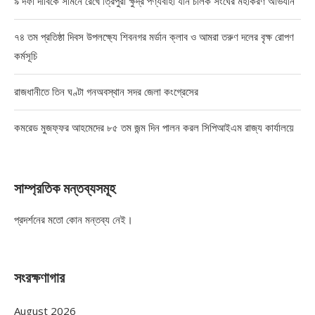
৯ দফা দাবিকে সামনে রেখে ত্রিপুরা ক্ষুদ্র পণ্যবাহী যান চালক সংঘের মহাকরণ অভিযান
৭৪ তম প্রতিষ্ঠা দিবস উপলক্ষ্যে শিবনগর মর্ডান ক্লাব ও আমরা তরুণ দলের বৃক্ষ রোপণ
কর্মসূচি
রাজধানীতে তিন ঘণ্টা গনঅবস্থান সদর জেলা কংগ্রেসের
কমরেড মুজফ্ফর আহমেদের ৮৫ তম জন্ম দিন পালন করল সিপিআইএম রাজ্য কার্যালয়ে
সাম্প্রতিক মন্তব্যসমূহ
প্রদর্শনের মতো কোন মন্তব্য নেই।
সংরক্ষণাগার
August 2026