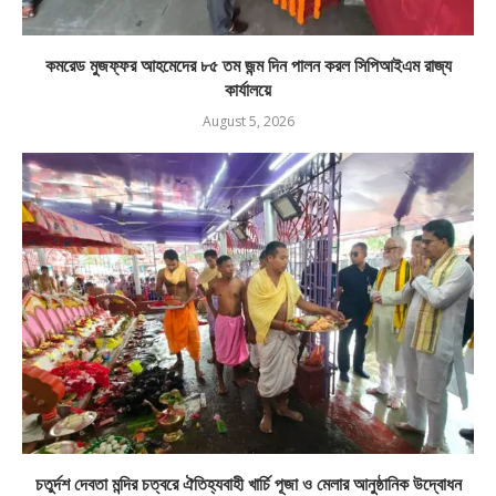
কমরেড মুজফ্ফর আহমেদের ৮৫ তম জন্ম দিন পালন করল সিপিআইএম রাজ্য
কার্যালয়ে
August 5, 2026
চতুর্দশ দেবতা মন্দির চত্বরে ঐতিহ্যবাহী খার্চি পূজা ও মেলার আনুষ্ঠানিক উদ্বোধন