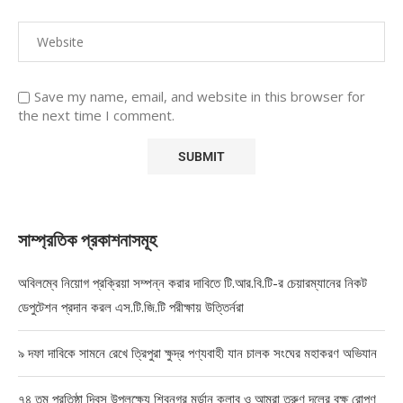
Save my name, email, and website in this browser for
the next time I comment.
সাম্প্রতিক প্রকাশনাসমূহ
অবিলম্বে নিয়োগ প্রক্রিয়া সম্পন্ন করার দাবিতে টি.আর.বি.টি-র চেয়ারম্যানের নিকট
ডেপুটেশন প্রদান করল এস.টি.জি.টি পরীক্ষায় উত্তির্নরা
৯ দফা দাবিকে সামনে রেখে ত্রিপুরা ক্ষুদ্র পণ্যবাহী যান চালক সংঘের মহাকরণ অভিযান
৭৪ তম প্রতিষ্ঠা দিবস উপলক্ষ্যে শিবনগর মর্ডান ক্লাব ও আমরা তরুণ দলের বৃক্ষ রোপণ