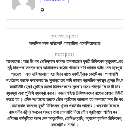
previous post
সামাজিক কাজ হাইকোর্ট এমপ্লয়িজ এসোসিয়েশনের
next post
আগরতলা : আর জি কর মেডিক্যাল কলেজ হাসপাতালে যুবতী চিকিৎসক মৃত্যুকাণ্ডের
সুষ্ঠু নিরপেক্ষ তদন্ত করে আসামিদের কঠোর শাস্তির দাবি জানাল ডক্টর সেল ত্রিপুরা
প্রদেশ। এও দাবি জানানো হয় বিচার যাতে ফাস্ট ট্র্যাক কোর্টে হয়।পাশাপাশি
সংগঠনের তরফে কনভেনার ডঃ সুশান্ত রায় দাবি জানান প্রাথমিক স্বাস্থ্য কেন্দ্র কিংবা
কমিউনিটি হেলথ সেন্টারে মহিলা চিকিৎসকদের সুরক্ষার জন্য পর্যাপ্ত সি সি টি ভির
ব্যবস্থা এবং পুলিসি ব্যবস্থা করার। কারণ মহিলা চিকিৎসকদের রাতের বেলাও ডিউটি
করতে হয়। এদিন সংগঠনের তরফে মৌন প্রতিবাদ জানানো হয় কলকাতা আর জি কর
মেডিক্যাল কলেজে যুবতী চিকিৎসক খুনের প্রতিবাদ জানিয়ে। শুক্রবার বিকেলে
রাজধানীর রবীন্দ্র ভবনের সামনে তারা মোমবাতি নিয়ে মৌন প্রতিবাদে শামিল হন।
এদিনের কর্মসূচীতে অংশ নেন আয়ুর্বেদিক, হোমিওপ্যাথি, অ্যালোপ্যাথিক চিকিৎসক,
ফ্যাকাল্টি ও নার্সরা।