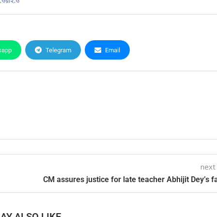
ি.ওয়াই.ও
sapp
Telegram
Email
next
CM assures justice for late teacher Abhijit Dey’s f
AY ALSO LIKE