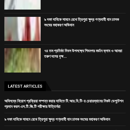
LATEST ARTICLES
অবিলম্বে নিয়োগ প্রক্রিয়া সম্পন্ন করার দাবিতে টি.আর.বি.টি-র চেয়ারম্যানের নিকট ডেপুটেশন
প্রদান করল এস.টি.জি.টি পরীক্ষায় উত্তির্নরা
৯ দফা দাবিকে সামনে রেখে ত্রিপুরা ক্ষুদ্র পণ্যবাহী যান চালক সংঘের মহাকরণ অভিযান
৭৪ তম প্রতিষ্ঠা দিবস উপলক্ষ্যে শিবনগর মর্ডান ক্লাব ও আমরা তরুণ দলের বৃক্ষ রোপণ কর্মসূচি
রাজধানীতে তিন ঘণ্টা গনঅবস্থান সদর জেলা কংগ্রেসের
Dev-
GORILLA TECH SOLUTION
হোম
ত্রিপুরা
জেলা
খেলা
দেশ
বিদেশ
বিনোদন
স্বাস্থ্য
ভিডিও
আর্টিকেল
About
connect
Bengali