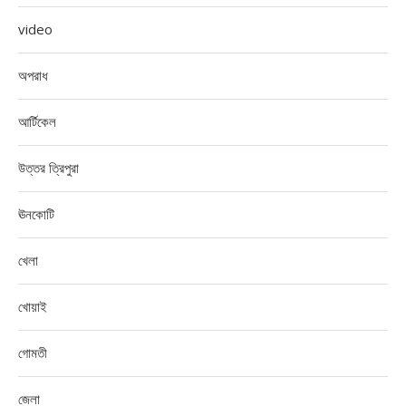
video
অপরাধ
আর্টিকেল
উত্তর ত্রিপুরা
ঊনকোটি
খেলা
খোয়াই
গোমতী
জেলা