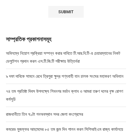
সাম্প্রতিক প্রকাশনাসমূহ
অবিলম্বে নিয়োগ প্রক্রিয়া সম্পন্ন করার দাবিতে টি.আর.বি.টি-র চেয়ারম্যানের নিকট
ডেপুটেশন প্রদান করল এস.টি.জি.টি পরীক্ষায় উত্তির্নরা
৯ দফা দাবিকে সামনে রেখে ত্রিপুরা ক্ষুদ্র পণ্যবাহী যান চালক সংঘের মহাকরণ অভিযান
৭৪ তম প্রতিষ্ঠা দিবস উপলক্ষ্যে শিবনগর মর্ডান ক্লাব ও আমরা তরুণ দলের বৃক্ষ রোপণ
কর্মসূচি
রাজধানীতে তিন ঘণ্টা গনঅবস্থান সদর জেলা কংগ্রেসের
কমরেড মুজফ্ফর আহমেদের ৮৫ তম জন্ম দিন পালন করল সিপিআইএম রাজ্য কার্যালয়ে