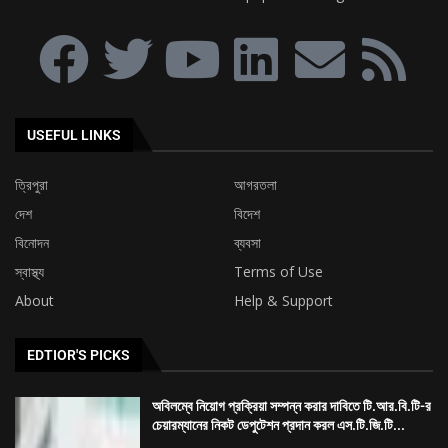
বিনোদন
ব্যবসা
স্বাস্থ্য
Terms of Use
About
Help & Support
EDTIOR'S PICKS
অবিলম্বে নিয়োগ প্রক্রিয়া সম্পন্ন করার দাবিতে টি.আর.বি.টি-র
চেয়ারম্যানের নিকট ডেপুটেশন প্রদান করল এস.টি.জি.টি...
৯ দফা দাবিকে সামনে রেখে ত্রিপুরা ক্ষুদ্র পণ্যবাহী যান চালক
সংঘের মহাকরণ অভিযান
৭৪ তম প্রতিষ্ঠা দিবস উপলক্ষ্যে শিবনগর মর্ডান ক্লাব ও আমরা
তরুণ দলের বৃক্ষ...