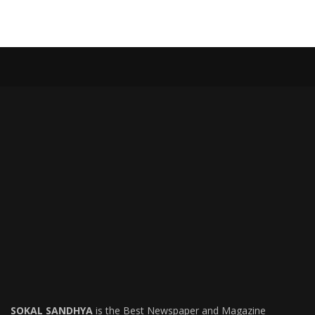
SOKAL SANDHYA
is the Best Newspaper and Magazine
USEFUL LINKS
ত্রিপুরা
আগরতলা
দেশ
বিদেশ