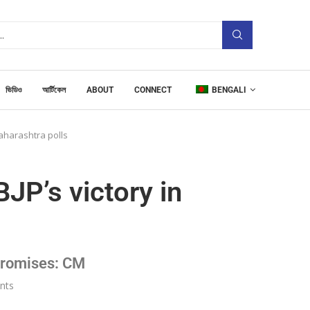
ভিডিও
আর্টিকেল
ABOUT
CONNECT
BENGALI
Maharashtra polls
JP’s victory in
promises: CM
nts