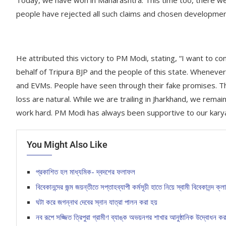
people have rejected all such claims and chosen development
He attributed this victory to PM Modi, stating, “I want to 
behalf of Tripura BJP and the people of this state. Whenever
and EVMs. People have seen through their fake promises. The
loss are natural. While we are trailing in Jharkhand, we rema
work hard. PM Modi has always been supportive to our karya
You Might Also Like
প্রকাশিত হল মাধ্যমিক- দ্বদশের ফলাফল
বিবেকানন্দের জন্ম জয়ন্তীতে সপ্তাহব্যাপী কর্মসূচী হাতে নিয়ে স্বামী বিবেকানন্দ ক্ল
ঘটা করে জগন্নাথ দেবের স্নান যাত্রা পালন করা হয়
নব রূপে সজ্জিত ত্রিপুরা গ্রামীণ ব্যাঙ্ক অভয়নগর শাখার আনুষ্ঠানিক উদ্বোধন ক