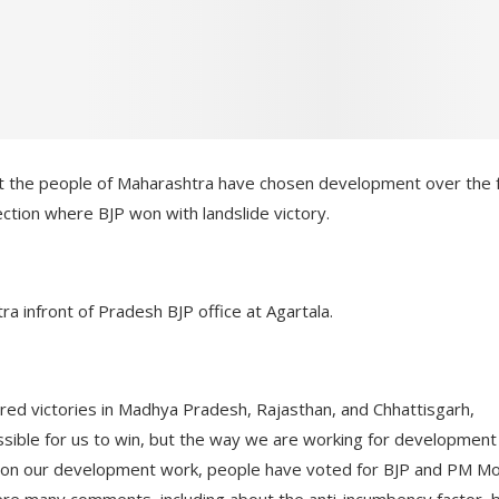
hat the people of Maharashtra have chosen development over the 
ction where BJP won with landslide victory.
tra infront of Pradesh BJP office at Agartala.
red victories in Madhya Pradesh, Rajasthan, and Chhattisgarh,
sible for us to win, but the way we are working for development
on our development work, people have voted for BJP and PM Mo
re many comments, including about the anti-incumbency factor, 