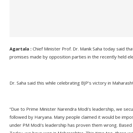
Agartala :
Chief Minister Prof. Dr. Manik Saha today said t
promises made by opposition parties in the recently held ele
Dr. Saha said this while celebrating BJP’s victory in Maharash
“Due to Prime Minister Narendra Modi’s leadership, we secu
followed by Haryana. Many people claimed it would be impos
under PM Modi’s leadership has proven them wrong. Based 
Today, we have won in Maharashtra. This time too, there we