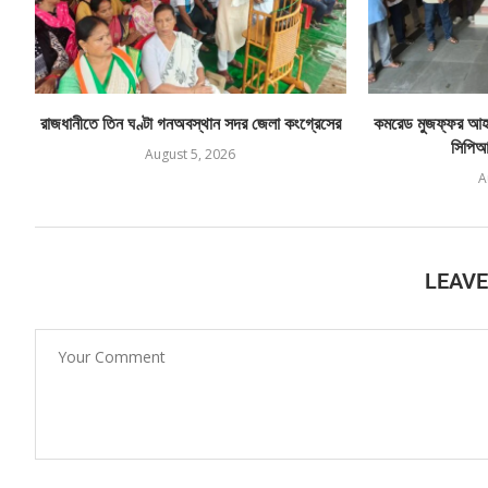
রাজধানীতে তিন ঘণ্টা গনঅবস্থান সদর জেলা কংগ্রেসের
কমরেড মুজফ্ফর আহম
সিপিআই
August 5, 2026
A
LEAV