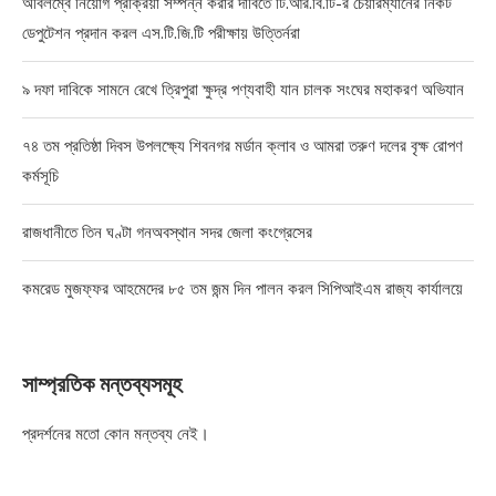
অবিলম্বে নিয়োগ প্রক্রিয়া সম্পন্ন করার দাবিতে টি.আর.বি.টি-র চেয়ারম্যানের নিকট
ডেপুটেশন প্রদান করল এস.টি.জি.টি পরীক্ষায় উত্তির্নরা
৯ দফা দাবিকে সামনে রেখে ত্রিপুরা ক্ষুদ্র পণ্যবাহী যান চালক সংঘের মহাকরণ অভিযান
৭৪ তম প্রতিষ্ঠা দিবস উপলক্ষ্যে শিবনগর মর্ডান ক্লাব ও আমরা তরুণ দলের বৃক্ষ রোপণ
কর্মসূচি
রাজধানীতে তিন ঘণ্টা গনঅবস্থান সদর জেলা কংগ্রেসের
কমরেড মুজফ্ফর আহমেদের ৮৫ তম জন্ম দিন পালন করল সিপিআইএম রাজ্য কার্যালয়ে
সাম্প্রতিক মন্তব্যসমূহ
প্রদর্শনের মতো কোন মন্তব্য নেই।