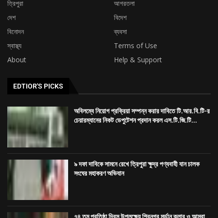
অবিলম্বে নিয়োগ প্রক্রিয়া সম্পন্ন করার দাবিতে টি.আর.বি.টি-র
চেয়ারম্যানের নিকট ডেপুটেশন প্রদান করল এস.টি.জি.টি...
৯ দফা দাবিকে সামনে রেখে ত্রিপুরা ক্ষুদ্র পণ্যবাহী যান চালক
সংঘের মহাকরণ অভিযান
৭৪ তম প্রতিষ্ঠা দিবস উপলক্ষ্যে শিবনগর মর্ডান ক্লাব ও আমরা
তরুণ দলের বৃক্ষ...
LATEST ARTICLES
অবিলম্বে নিয়োগ প্রক্রিয়া সম্পন্ন করার দাবিতে টি.আর.বি.টি-র চেয়ারম্যানের নিকট ডেপুটেশন
প্রদান করল এস.টি.জি.টি পরীক্ষায় উত্তির্নরা