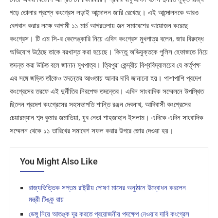
গড়ে তোলার প্রশ্নে কংগ্রেস লড়াই আন্দোলন জারি রেখেছে। এই আন্দোলনকে আরও
বেগবান করার লক্ষে আগামী ১১ মার্চ আগরতলায় জন সমাবেশের আয়োজন করেছে
কংগ্রেস। টি এম সি-র কেলেঙ্কারি নিয়ে এদিন কংগ্রেস মুখপাত্র বলেন, জার বিরুদ্ধে
অভিযোগ উঠেছে তাকে বরখাস্ত করা হয়েছে। কিন্তু অভিযুক্তকে পুলিস হেফাজতে নিয়ে
তদন্ত করা উচিত বলে জানান মুখপাত্র। ত্রিপুরা কেন্দ্রীয় বিশ্ববিদ্যালয়ের যে কর্তৃপক্ষ
এর সঙ্গে জড়িত তাঁকেও তদন্তের আওতায় আনার দাবি জানানো হয়। পাশাপাশি প্রদেশ
কংগ্রেসের তরফে এই দুর্নীতির নিরপেক্ষ তদন্তের। এদিন সাংবাদিক সম্মেলনে উপস্থিত
ছিলেন প্রদেশ কংগ্রেসের সহসভাপতি শান্তি রঞ্জন দেবনাথ, আদিবাসী কংগ্রেসের
চেয়ারম্যান শব্দ কুমার জমাতিয়া, যুব নেতা শাহজাহান ইসলাম। এদিকে এদিন সাংবাদিক
সম্মেলন থেকে ১১ তারিখের সমাবেশ সফল করার উপরে জোর দেওয়া হয়।
You Might Also Like
রাজ্যভিত্তিক সপ্তম রাষ্ট্রীয় পোষণ মাসের অনুষ্ঠানে উদ্বোধন করলেন
মন্ত্রী টিঙ্কু রায়
ডেঙ্গু নিয়ে আতঙ্ক দূর করতে প্রয়োজনীয় পদক্ষেপ নেওয়ার দাবি কংগ্রেস