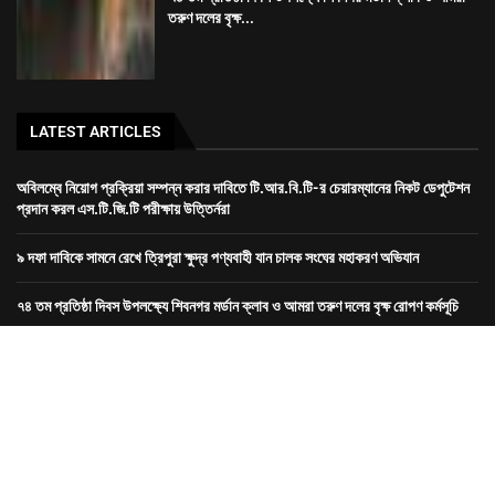
৯ দফা দাবিকে সামনে রেখে ত্রিপুরা ক্ষুদ্র পণ্যবাহী যান চালক সংঘের মহাকরণ অভিযান
৭৪ তম প্রতিষ্ঠা দিবস উপলক্ষ্যে শিবনগর মর্ডান ক্লাব ও আমরা তরুণ দলের বৃক্ষ রোপণ কর্মসূচি
রাজধানীতে তিন ঘণ্টা গনঅবস্থান সদর জেলা কংগ্রেসের
Dev-
GORILLA TECH SOLUTION
হোম
ত্রিপুরা
জেলা
খেলা
দেশ
বিদেশ
বিনোদন
স্বাস্থ্য
ভিডিও
আর্টিকেল
About
connect
Bengali