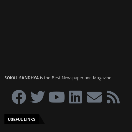
SOKAL SANDHYA
is the Best Newspaper and Magazine
USEFUL LINKS
ত্রিপুরা
আগরতলা
দেশ
বিদেশ
বিনোদন
ব্যবসা
স্বাস্থ্য
Terms of Use
About
Help & Support
EDTIOR'S PICKS