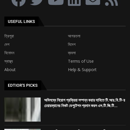
USEFUL LINKS
ত্রিপুরা
আগরতলা
দেশ
বিদেশ
বিনোদন
ব্যবসা
স্বাস্থ্য
Terms of Use
About
Help & Support
EDTIOR'S PICKS
অবিলম্বে নিয়োগ প্রক্রিয়া সম্পন্ন করার দাবিতে টি.আর.বি.টি-র
চেয়ারম্যানের নিকট ডেপুটেশন প্রদান করল এস.টি.জি.টি...