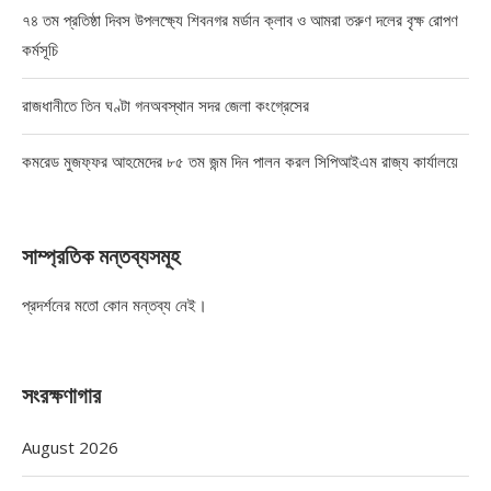
৭৪ তম প্রতিষ্ঠা দিবস উপলক্ষ্যে শিবনগর মর্ডান ক্লাব ও আমরা তরুণ দলের বৃক্ষ রোপণ
কর্মসূচি
রাজধানীতে তিন ঘণ্টা গনঅবস্থান সদর জেলা কংগ্রেসের
কমরেড মুজফ্ফর আহমেদের ৮৫ তম জন্ম দিন পালন করল সিপিআইএম রাজ্য কার্যালয়ে
সাম্প্রতিক মন্তব্যসমূহ
প্রদর্শনের মতো কোন মন্তব্য নেই।
সংরক্ষণাগার
August 2026