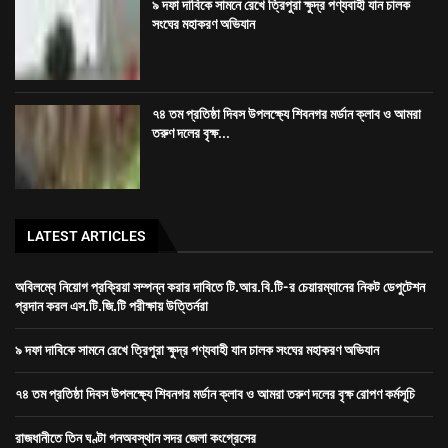
৯ দফা দাবিকে সামনে রেখে ত্রিপুরা ক্ষুদ্র পণ্যবাহী যান চালক
সংঘের মহাকরণ অভিযান
৭৪ তম প্রতিষ্ঠা দিবস উপলক্ষ্যে শিবনগর মর্ডান ক্লাব ও আমরা
তরুণ দলের বৃক্ষ...
LATEST ARTICLES
অবিলম্বে নিয়োগ প্রক্রিয়া সম্পন্ন করার দাবিতে টি.আর.বি.টি-র চেয়ারম্যানের নিকট ডেপুটেশন
প্রদান করল এস.টি.জি.টি পরীক্ষায় উত্তির্নরা
৯ দফা দাবিকে সামনে রেখে ত্রিপুরা ক্ষুদ্র পণ্যবাহী যান চালক সংঘের মহাকরণ অভিযান
৭৪ তম প্রতিষ্ঠা দিবস উপলক্ষ্যে শিবনগর মর্ডান ক্লাব ও আমরা তরুণ দলের বৃক্ষ রোপণ কর্মসূচি
রাজধানীতে তিন ঘণ্টা গনঅবস্থান সদর জেলা কংগ্রেসের