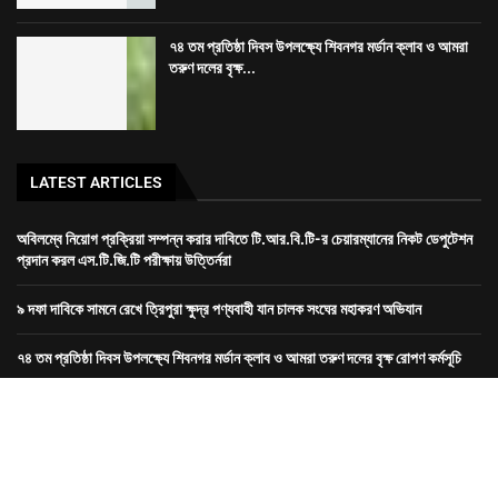
প্রদান করল এস.টি.জি.টি পরীক্ষায় উত্তির্নরা
৯ দফা দাবিকে সামনে রেখে ত্রিপুরা ক্ষুদ্র পণ্যবাহী যান চালক সংঘের মহাকরণ অভিযান
৭৪ তম প্রতিষ্ঠা দিবস উপলক্ষ্যে শিবনগর মর্ডান ক্লাব ও আমরা তরুণ দলের বৃক্ষ রোপণ কর্মসূচি
রাজধানীতে তিন ঘণ্টা গনঅবস্থান সদর জেলা কংগ্রেসের
Dev-
GORILLA TECH SOLUTION
হোম
ত্রিপুরা
জেলা
খেলা
দেশ
বিদেশ
বিনোদন
স্বাস্থ্য
ভিডিও
আর্টিকেল
About
connect
Bengali