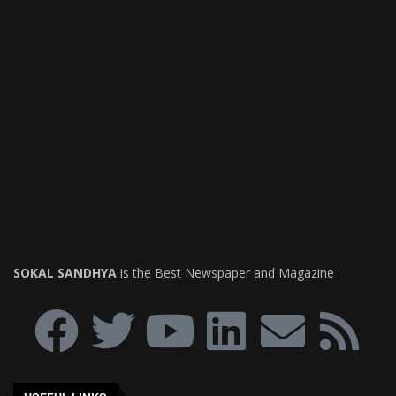
SOKAL SANDHYA
is the Best Newspaper and Magazine
USEFUL LINKS
ত্রিপুরা
আগরতলা
দেশ
বিদেশ
বিনোদন
ব্যবসা
স্বাস্থ্য
Terms of Use
About
Help & Support