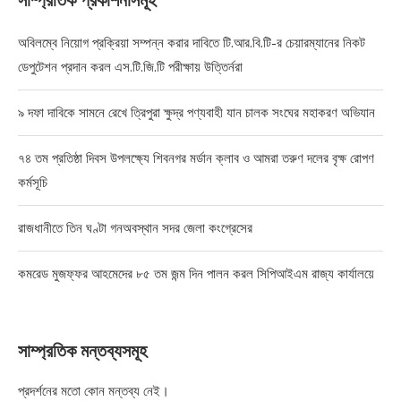
সাম্প্রতিক প্রকাশনাসমূহ
অবিলম্বে নিয়োগ প্রক্রিয়া সম্পন্ন করার দাবিতে টি.আর.বি.টি-র চেয়ারম্যানের নিকট
ডেপুটেশন প্রদান করল এস.টি.জি.টি পরীক্ষায় উত্তির্নরা
৯ দফা দাবিকে সামনে রেখে ত্রিপুরা ক্ষুদ্র পণ্যবাহী যান চালক সংঘের মহাকরণ অভিযান
৭৪ তম প্রতিষ্ঠা দিবস উপলক্ষ্যে শিবনগর মর্ডান ক্লাব ও আমরা তরুণ দলের বৃক্ষ রোপণ
কর্মসূচি
রাজধানীতে তিন ঘণ্টা গনঅবস্থান সদর জেলা কংগ্রেসের
কমরেড মুজফ্ফর আহমেদের ৮৫ তম জন্ম দিন পালন করল সিপিআইএম রাজ্য কার্যালয়ে
সাম্প্রতিক মন্তব্যসমূহ
প্রদর্শনের মতো কোন মন্তব্য নেই।