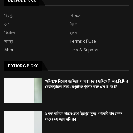
EDTIOR'S PICKS
অবিলম্বে নিয়োগ প্রক্রিয়া সম্পন্ন করার দাবিতে টি.আর.বি.টি-র
চেয়ারম্যানের নিকট ডেপুটেশন প্রদান করল এস.টি.জি.টি...
৯ দফা দাবিকে সামনে রেখে ত্রিপুরা ক্ষুদ্র পণ্যবাহী যান চালক
সংঘের মহাকরণ অভিযান
৭৪ তম প্রতিষ্ঠা দিবস উপলক্ষ্যে শিবনগর মর্ডান ক্লাব ও আমরা
তরুণ দলের বৃক্ষ...
LATEST ARTICLES
অবিলম্বে নিয়োগ প্রক্রিয়া সম্পন্ন করার দাবিতে টি.আর.বি.টি-র চেয়ারম্যানের নিকট ডেপুটেশন