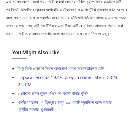
এক মাসের বেতন দেওয়া হয়। তাই বকেয়া বেতনের দাবিতে বৃহস্পতিবার এআরকেআই
প্রাইভেট লিমিটেডের জুনিয়র অপারেটর ও টেকনিক্যাল এসিস্টেন্টরা জয়নগরস্থিত সংস্থার
অফিসের সামনে বিক্ষোভ প্রদর্শন করে। তাদের অভিযোগ বর্তমানে তাদের ছয়মাসের বেতন
বকেয়া রয়েছে। শুধু তাই নয় ইপিএফ এবং ইএসআই-র সুবিধাও তাদেরকে প্রদান করা
হয় না। তাই তারা এদিন সংস্থার অফিসের সামনে বিক্ষোভে সামিল হয়েছে।
You Might Also Like
বিশ্ব ফিজিওথেরাপি দিবসে আগরতলা শহরে সচেতনতামূলক রেলি
Tripura records 19.4% drop in crime rate in 2023-
24: CM
৫ চোরকে জালে তুলল পশ্চিম আগরতলা থানার পুলিস
এমজিএনরেগস- এ ত্রিপুরার জন্য ৩.৫ কোটি শ্রমদিবস বরাদ্দ করেছে
কেন্দ্রীয় সরকার: মুখ্যমন্ত্রী