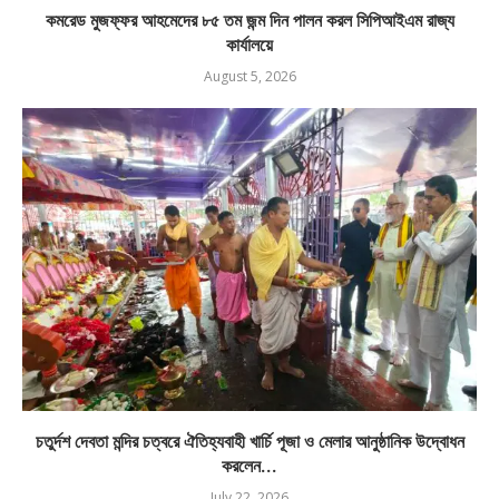
কমরেড মুজফ্ফর আহমেদের ৮৫ তম জন্ম দিন পালন করল সিপিআইএম রাজ্য
কার্যালয়ে
August 5, 2026
চতুর্দশ দেবতা মন্দির চত্বরে ঐতিহ্যবাহী খার্চি পূজা ও মেলার আনুষ্ঠানিক উদ্বোধন
করলেন...
July 22, 2026