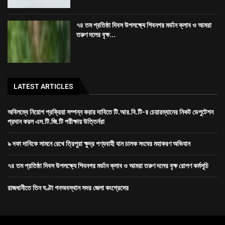
৭৪ তম প্রতিষ্ঠা দিবস উপলক্ষ্যে শিবনগর মর্ডান ক্লাব ও আমরা
তরুণ দলের বৃক্ষ...
LATEST ARTICLES
অবিলম্বে নিয়োগ প্রক্রিয়া সম্পন্ন করার দাবিতে টি.আর.বি.টি-র চেয়ারম্যানের নিকট ডেপুটেশন
প্রদান করল এস.টি.জি.টি পরীক্ষায় উত্তির্নরা
৯ দফা দাবিকে সামনে রেখে ত্রিপুরা ক্ষুদ্র পণ্যবাহী যান চালক সংঘের মহাকরণ অভিযান
৭৪ তম প্রতিষ্ঠা দিবস উপলক্ষ্যে শিবনগর মর্ডান ক্লাব ও আমরা তরুণ দলের বৃক্ষ রোপণ কর্মসূচি
রাজধানীতে তিন ঘণ্টা গনঅবস্থান সদর জেলা কংগ্রেসের