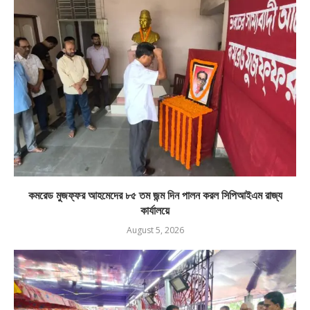
কমরেড মুজফ্ফর আহমেদের ৮৫ তম জন্ম দিন পালন করল সিপিআইএম রাজ্য
কার্যালয়ে
August 5, 2026