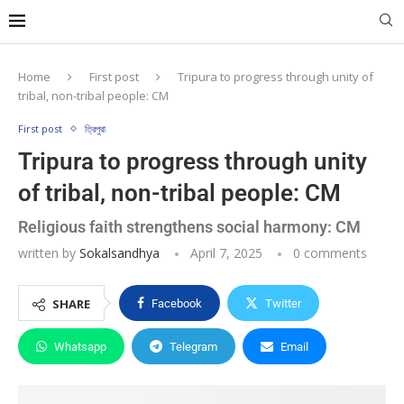
Home
First post
Tripura to progress through unity of
tribal, non-tribal people: CM
First post
ত্রিপুরা
Tripura to progress through unity
of tribal, non-tribal people: CM
Religious faith strengthens social harmony: CM
written by
Sokalsandhya
April 7, 2025
0 comments
SHARE
Facebook
Twitter
Whatsapp
Telegram
Email