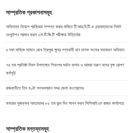
সাম্প্রতিক প্রকাশনাসমূহ
অবিলম্বে নিয়োগ প্রক্রিয়া সম্পন্ন করার দাবিতে টি.আর.বি.টি-র চেয়ারম্যানের নিকট
ডেপুটেশন প্রদান করল এস.টি.জি.টি পরীক্ষায় উত্তির্নরা
৯ দফা দাবিকে সামনে রেখে ত্রিপুরা ক্ষুদ্র পণ্যবাহী যান চালক সংঘের মহাকরণ অভিযান
৭৪ তম প্রতিষ্ঠা দিবস উপলক্ষ্যে শিবনগর মর্ডান ক্লাব ও আমরা তরুণ দলের বৃক্ষ রোপণ
কর্মসূচি
রাজধানীতে তিন ঘণ্টা গনঅবস্থান সদর জেলা কংগ্রেসের
কমরেড মুজফ্ফর আহমেদের ৮৫ তম জন্ম দিন পালন করল সিপিআইএম রাজ্য কার্যালয়ে
সাম্প্রতিক মন্তব্যসমূহ