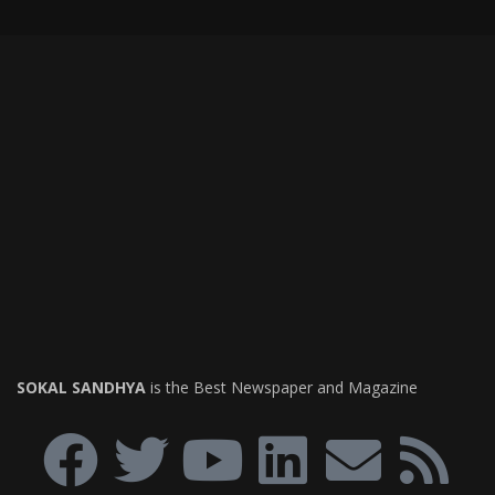
SOKAL SANDHYA
is the Best Newspaper and Magazine
USEFUL LINKS
ত্রিপুরা
আগরতলা
দেশ
বিদেশ
বিনোদন
ব্যবসা
স্বাস্থ্য
Terms of Use
About
Help & Support