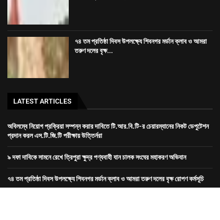
অবিলম্বে নিয়োগ প্রক্রিয়া সম্পন্ন করার দাবিতে টি.আর.বি.টি-র চেয়ারম্যানের নিকট ডেপুটেশন
প্রদান করল এস.টি.জি.টি পরীক্ষায় উত্তির্নরা
৯ দফা দাবিকে সামনে রেখে ত্রিপুরা ক্ষুদ্র পণ্যবাহী যান চালক সংঘের মহাকরণ অভিযান
৭৪ তম প্রতিষ্ঠা দিবস উপলক্ষ্যে শিবনগর মর্ডান ক্লাব ও আমরা তরুণ দলের বৃক্ষ রোপণ কর্মসূচি
রাজধানীতে তিন ঘণ্টা গনঅবস্থান সদর জেলা কংগ্রেসের
Dev-
GORILLA TECH SOLUTION
হোম
ত্রিপুরা
জেলা
খেলা
দেশ
বিদেশ
বিনোদন
স্বাস্থ্য
ভিডিও
আর্টিকেল
About
connect
Bengali