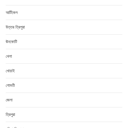
আর্টিকেল
উত্তর ত্রিপুরা
ঊনকোটি
খেলা
খোয়াই
গোমতী
জেলা
ত্রিপুরা