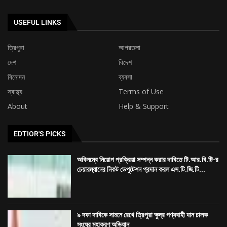
EDTIOR'S PICKS
অবিলম্বে নিয়োগ প্রক্রিয়া সম্পন্ন করার দাবিতে টি.আর.বি.টি-র
চেয়ারম্যানের নিকট ডেপুটেশন প্রদান করল এস.টি.জি.টি...
৯ দফা দাবিকে সামনে রেখে ত্রিপুরা ক্ষুদ্র পণ্যবাহী যান চালক
সংঘের মহাকরণ অভিযান
৭৪ তম প্রতিষ্ঠা দিবস উপলক্ষ্যে শিবনগর মর্ডান ক্লাব ও আমরা
তরুণ দলের বৃক্ষ...
LATEST ARTICLES