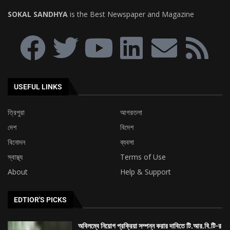
ত্রিপুরা
আগরতলা
দেশ
বিদেশ
বিনোদন
ব্যবসা
স্বাস্থ্য
Terms of Use
About
Help & Support
EDTIOR'S PICKS
অবিলম্বে নিয়োগ প্রক্রিয়া সম্পন্ন করার দাবিতে টি.আর.বি.টি-র
চেয়ারম্যানের নিকট ডেপুটেশন প্রদান করল এস.টি.জি.টি...
৯ দফা দাবিকে সামনে রেখে ত্রিপুরা ক্ষুদ্র পণ্যবাহী যান চালক
সংঘের মহাকরণ অভিযান
৭৪ তম প্রতিষ্ঠা দিবস উপলক্ষ্যে শিবনগর মর্ডান ক্লাব ও আমরা