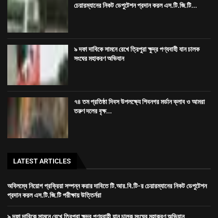
তরুণ দলের বৃক্ষ...
LATEST ARTICLES
অবিলম্বে নিয়োগ প্রক্রিয়া সম্পন্ন করার দাবিতে টি.আর.বি.টি-র চেয়ারম্যানের নিকট ডেপুটেশন
প্রদান করল এস.টি.জি.টি পরীক্ষায় উত্তির্নরা
৯ দফা দাবিকে সামনে রেখে ত্রিপুরা ক্ষুদ্র পণ্যবাহী যান চালক সংঘের মহাকরণ অভিযান
৭৪ তম প্রতিষ্ঠা দিবস উপলক্ষ্যে শিবনগর মর্ডান ক্লাব ও আমরা তরুণ দলের বৃক্ষ রোপণ কর্মসূচি
রাজধানীতে তিন ঘণ্টা গনঅবস্থান সদর জেলা কংগ্রেসের
Dev-
GORILLA TECH SOLUTION
হোম
ত্রিপুরা
জেলা
খেলা
দেশ
বিদেশ
বিনোদন