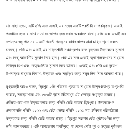
ডাঃ সাহা বলেন, এটি ৫জি এবং এআই এর মধ্যে একটি প্রতীকী সম্পর্কযুক্ত। এআই
প্রসারিত হওয়ার সাথে সাথে সংযোগের ব্যয় হ্রাস অব্যাহত রাখে। ৫জি এবং এআই এর
রূপান্তর শুধু গতি নয় – এটি পরবর্তী প্রজন্মের কার্যকলাপের নানা চাহিদা পূরণ করতে
চলেছে। ৫জি এবং এআই এর শক্তিশালী সংমিশ্রণের ফলে বৃহত্তর উদ্ভাবনের সুযোগ
এবং কিছু আকর্ষণীয় সুযোগ তৈরি হবে। ৫জি এর সঙ্গে এআই অ্যাপ্লিকেশনের মাধ্যমে
বিভিন্ন শিল্প এবং ক্ষেত্রগুলিতে সুযোগ নিয়ে আসবে। এআই এবং ৫জি এর সুযোগ
উপলব্ধের মাধ্যমে বিকাশ, উদ্ভাবন এবং সমৃদ্ধির জন্য নতুন দিক নিয়ে আসতে পারে।
মুখ্যমন্ত্রী আরও বলেন, ত্রিপুরা ৫জি পরিষেবা গ্রহণের মাধ্যমে উল্লেখযোগ্য অগ্রগতি
করেছে, সমস্ত শহর এবং ৫৮৩টি গ্রাম ইতিমধ্যে এই ক্ষেত্রে সংযুক্ত হয়েছে।
টেলিযোগাযোগকে উন্নত করার জন্য পলিসি তৈরি করেছে ত্রিপুরা। ইনফরমেশন
টেকনোলজি পলিসি ২০২২ এবং ডেটা সেন্টার পলিসি ২০২১ সহ টেলিকম পরিকাঠামো
উন্নয়নের জন্য পলিসি তৈরি করেছে রাজ্য। ত্রিপুরা সরকার ডেটা সেন্টারগুলির জন্য
জমি বরাদ্দ করেছে। এটি আগরতলায় অবস্থিত, যা দেশের গোটা পূর্ব ও উত্তর পূর্বাঞ্চলে