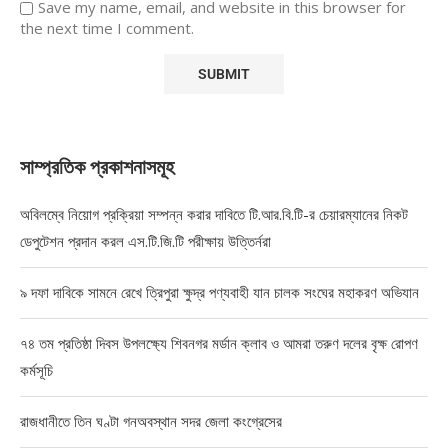
Save my name, email, and website in this browser for
the next time I comment.
সাম্প্রতিক প্রকাশনাসমূহ
অবিলম্বে নিয়োগ প্রক্রিয়া সম্পন্ন করার দাবিতে টি.আর.বি.টি-র চেয়ারম্যানের নিকট
ডেপুটেশন প্রদান করল এস.টি.জি.টি পরীক্ষায় উত্তির্নরা
৯ দফা দাবিকে সামনে রেখে ত্রিপুরা ক্ষুদ্র পণ্যবাহী যান চালক সংঘের মহাকরণ অভিযান
৭৪ তম প্রতিষ্ঠা দিবস উপলক্ষ্যে শিবনগর মর্ডান ক্লাব ও আমরা তরুণ দলের বৃক্ষ রোপণ
কর্মসূচি
রাজধানীতে তিন ঘণ্টা গনঅবস্থান সদর জেলা কংগ্রেসের