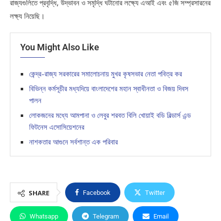
রাজ্যগুলিতে প্রবৃদ্ধি, উদ্ভাবন ও সমৃদ্ধি ঘটানোর লক্ষ্যে এআই এবং ৫জি সম্প্রসারনের
লক্ষ্য নিয়েছি।
You Might Also Like
কেন্দ্র-রাজ্য সরকারের সমালোচনায় মুখর কৃষসভার নেতা পবিত্র কর
বিভিন্ন কর্মসূচীর মধ্যদিয়ে বাংলাদেশের মহান স্বাধীনতা ও বিজয় দিবস
পালন
লোকজনের মধ্যে আমপানা ও লেবুর শরবত বিলি খোয়াই বডি বিল্ডার্স এন্ড
ফিটনেস এসোসিয়েশনের
নাশকতার আগুনে সর্বশান্ত এক পরিবার
SHARE
Facebook
Twitter
Whatsapp
Telegram
Email