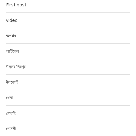
First post
video
অপরাধ
আর্টিকেল
উত্তর ত্রিপুরা
ঊনকোটি
খেলা
খোয়াই
গোমতী