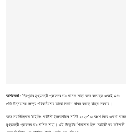
আগরতলা :
ত্রিপুরার মুখ্যমন্ত্রী প্রফেসর ডাঃ মানিক সাহা আজ বলেছেন এআই এবং
৫জি উন্নয়নের লক্ষ্যে পরিকাঠামোর আরো বিকাশ সাধন করছে রাজ্য সরকার।
আজ নয়াদিল্লিতে ‘রাইসিং নর্থইস্ট ইনভেস্টরস সামিট ২০২৫’ এ অংশ নিয়ে একথা বলেন
মুখ্যমন্ত্রী প্রফেসর ডাঃ মানিক সাহা। এই ইভেন্টের শিরোনাম ছিল “আইটি ফর অষ্টলক্ষী: