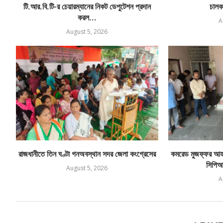
টি.আর.বি.টি-র চেয়ারম্যানের নিকট ডেপুটেশন প্রদান
চালক
করল...
A
August 5, 2026
রাজধানীতে তিন ঘণ্টা গনঅবস্থান সদর জেলা কংগ্রেসের
কমরেড মুজফ্ফর আহম
সিপিআই
August 5, 2026
A