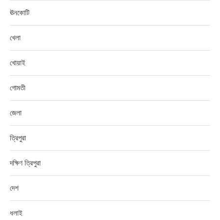
ঊনকোটি
খেলা
খোয়াই
গোমতী
জেলা
ত্রিপুরা
দক্ষিণ ত্রিপুরা
দেশ
ধলাই