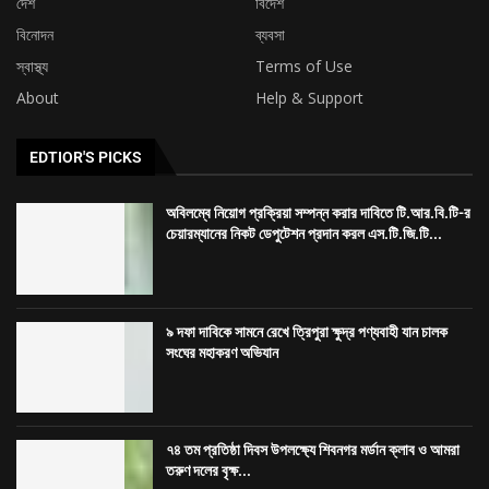
দেশ
বিদেশ
বিনোদন
ব্যবসা
স্বাস্থ্য
Terms of Use
About
Help & Support
EDTIOR'S PICKS
অবিলম্বে নিয়োগ প্রক্রিয়া সম্পন্ন করার দাবিতে টি.আর.বি.টি-র
চেয়ারম্যানের নিকট ডেপুটেশন প্রদান করল এস.টি.জি.টি...
৯ দফা দাবিকে সামনে রেখে ত্রিপুরা ক্ষুদ্র পণ্যবাহী যান চালক
সংঘের মহাকরণ অভিযান
৭৪ তম প্রতিষ্ঠা দিবস উপলক্ষ্যে শিবনগর মর্ডান ক্লাব ও আমরা
তরুণ দলের বৃক্ষ...