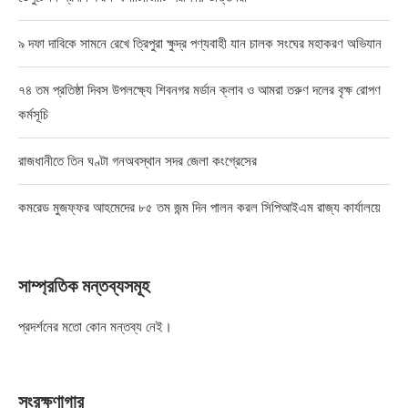
৯ দফা দাবিকে সামনে রেখে ত্রিপুরা ক্ষুদ্র পণ্যবাহী যান চালক সংঘের মহাকরণ অভিযান
৭৪ তম প্রতিষ্ঠা দিবস উপলক্ষ্যে শিবনগর মর্ডান ক্লাব ও আমরা তরুণ দলের বৃক্ষ রোপণ
কর্মসূচি
রাজধানীতে তিন ঘণ্টা গনঅবস্থান সদর জেলা কংগ্রেসের
কমরেড মুজফ্ফর আহমেদের ৮৫ তম জন্ম দিন পালন করল সিপিআইএম রাজ্য কার্যালয়ে
সাম্প্রতিক মন্তব্যসমূহ
প্রদর্শনের মতো কোন মন্তব্য নেই।
সংরক্ষণাগার