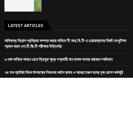
LATEST ARTICLES
অবিলম্বে নিয়োগ প্রক্রিয়া সম্পন্ন করার দাবিতে টি.আর.বি.টি-র চেয়ারম্যানের নিকট ডেপুটেশন
প্রদান করল এস.টি.জি.টি পরীক্ষায় উত্তির্নরা
৯ দফা দাবিকে সামনে রেখে ত্রিপুরা ক্ষুদ্র পণ্যবাহী যান চালক সংঘের মহাকরণ অভিযান
৭৪ তম প্রতিষ্ঠা দিবস উপলক্ষ্যে শিবনগর মর্ডান ক্লাব ও আমরা তরুণ দলের বৃক্ষ রোপণ কর্মসূচি
রাজধানীতে তিন ঘণ্টা গনঅবস্থান সদর জেলা কংগ্রেসের
Dev-
GORILLA TECH SOLUTION
হোম
ত্রিপুরা
জেলা
খেলা
দেশ
বিদেশ
বিনোদন
স্বাস্থ্য
ভিডিও
আর্টিকেল
About
connect
Bengali