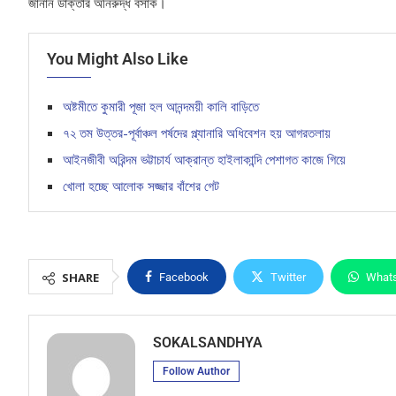
জানান ডাক্তার অনিরুদ্ধ বসাক।
You Might Also Like
অষ্টমীতে কুমারী পূজা হল আনন্দময়ী কালি বাড়িতে
৭২ তম উত্তর-পূর্বাঞ্চল পর্ষদের প্ল্যানারি অধিবেশন হয় আগরতলায়
আইনজীবী অরিন্দম ভট্টাচার্য আক্রান্ত হাইলাকান্দি পেশাগত কাজে গিয়ে
খোলা হচ্ছে আলোক সজ্জার বাঁশের গেট
SHARE
Facebook
Twitter
What
SOKALSANDHYA
Follow Author