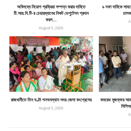
অবিলম্বে নিয়োগ প্রক্রিয়া সম্পন্ন করার দাবিতে
৯ দফা দাবিকে সামনে 
টি.আর.বি.টি-র চেয়ারম্যানের নিকট ডেপুটেশন প্রদান
চালক
করল...
A
August 5, 2026
রাজধানীতে তিন ঘণ্টা গনঅবস্থান সদর জেলা কংগ্রেসের
কমরেড মুজফ্ফর আহম
সিপিআই
August 5, 2026
A