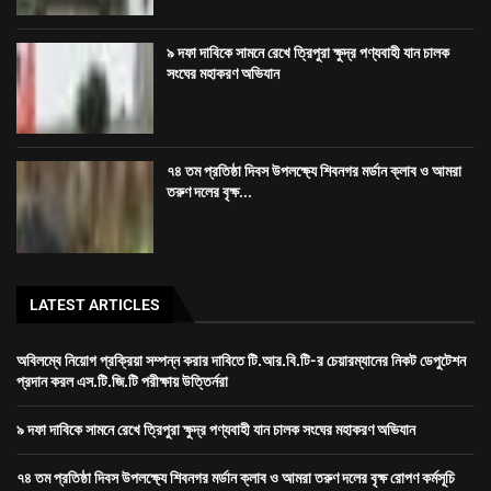
৯ দফা দাবিকে সামনে রেখে ত্রিপুরা ক্ষুদ্র পণ্যবাহী যান চালক
সংঘের মহাকরণ অভিযান
৭৪ তম প্রতিষ্ঠা দিবস উপলক্ষ্যে শিবনগর মর্ডান ক্লাব ও আমরা
তরুণ দলের বৃক্ষ...
LATEST ARTICLES
অবিলম্বে নিয়োগ প্রক্রিয়া সম্পন্ন করার দাবিতে টি.আর.বি.টি-র চেয়ারম্যানের নিকট ডেপুটেশন
প্রদান করল এস.টি.জি.টি পরীক্ষায় উত্তির্নরা
৯ দফা দাবিকে সামনে রেখে ত্রিপুরা ক্ষুদ্র পণ্যবাহী যান চালক সংঘের মহাকরণ অভিযান
৭৪ তম প্রতিষ্ঠা দিবস উপলক্ষ্যে শিবনগর মর্ডান ক্লাব ও আমরা তরুণ দলের বৃক্ষ রোপণ কর্মসূচি