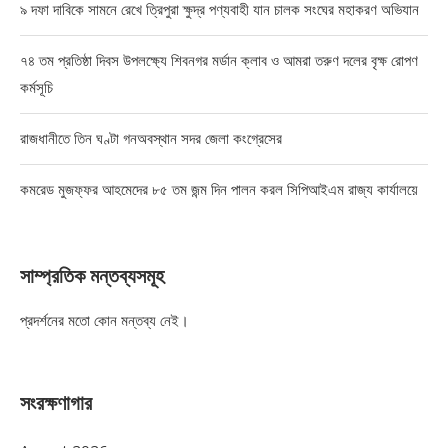
৯ দফা দাবিকে সামনে রেখে ত্রিপুরা ক্ষুদ্র পণ্যবাহী যান চালক সংঘের মহাকরণ অভিযান
৭৪ তম প্রতিষ্ঠা দিবস উপলক্ষ্যে শিবনগর মর্ডান ক্লাব ও আমরা তরুণ দলের বৃক্ষ রোপণ
কর্মসূচি
রাজধানীতে তিন ঘণ্টা গনঅবস্থান সদর জেলা কংগ্রেসের
কমরেড মুজফ্ফর আহমেদের ৮৫ তম জন্ম দিন পালন করল সিপিআইএম রাজ্য কার্যালয়ে
সাম্প্রতিক মন্তব্যসমূহ
প্রদর্শনের মতো কোন মন্তব্য নেই।
সংরক্ষণাগার