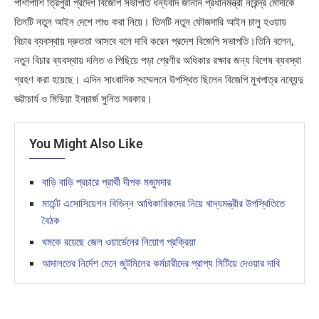
পাশাপাশি ত্রিপুরা প্রদেশ বিজেপি সভাপতি ধন্যবাদ জানান প্রধানমন্ত্রী নরেন্দ্র মোদীকে
তিনটি নতুন আইন দেশে লাগু করা নিয়ে। তিনটি নতুন ফৌজদারি আইন চালু হওয়ায়
বিচার ব্যবস্থায় দ্রুততা আসবে বলে দাবি করেন প্রদেশ বিজেপি সভাপতি।তিনি বলেন,
নতুন বিচার ব্যবস্থায় দলিত ও পিছিয়ে পড়া শ্রেণীর অধিকার রক্ষার জন্য বিশেষ ব্যবস্থা
গ্রহণ করা হয়েছে। এদিন সাংবাদিক সম্মেলনে উপস্থিত ছিলেন বিজেপি মুখপাত্র নব্যেন্দু
ভট্টাচার্য ও মিডিয়া ইনচার্জ সুনিত সরকার।
You Might Also Like
বাড়ি বাড়ি প্রচারে প্রার্থী দীপক মজুমদার
মার্চেন্ট এসোসিয়েশন বিভিন্ন আধিকারিকদের নিয়ে খাদ্যমন্ত্রীর উপস্থিতিতে
বৈঠক
থমকে রয়েছে জেল ওয়ার্ডেনের নিয়োগ প্রক্রিয়া
আদালতের নির্দেশ মেনে জুটমিলের কর্মচারীদের প্রাপ্য মিটিয়ে দেওয়ার দাবি