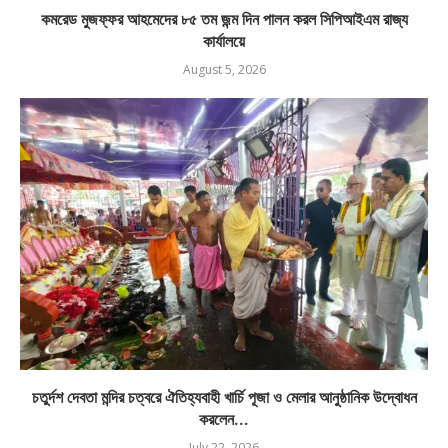
কমরেড মুজফ্ফর আহমেদের ৮৫ তম জন্ম দিন পালন করল সিপিআইএম রাজ্য
কার্যালয়ে
August 5, 2026
চতুর্দশ দেবতা মন্দির চত্বরে ঐতিহ্যবাহী খার্চি পূজা ও মেলার আনুষ্ঠানিক উদ্বোধন
করলেন...
July 22, 2026