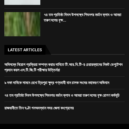
৭৪ তম প্রতিষ্ঠা দিবস উপলক্ষ্যে শিবনগর মর্ডান ক্লাব ও আমরা
তরুণ দলের বৃক্ষ...
LATEST ARTICLES
অবিলম্বে নিয়োগ প্রক্রিয়া সম্পন্ন করার দাবিতে টি.আর.বি.টি-র চেয়ারম্যানের নিকট ডেপুটেশন
প্রদান করল এস.টি.জি.টি পরীক্ষায় উত্তির্নরা
৯ দফা দাবিকে সামনে রেখে ত্রিপুরা ক্ষুদ্র পণ্যবাহী যান চালক সংঘের মহাকরণ অভিযান
৭৪ তম প্রতিষ্ঠা দিবস উপলক্ষ্যে শিবনগর মর্ডান ক্লাব ও আমরা তরুণ দলের বৃক্ষ রোপণ কর্মসূচি
রাজধানীতে তিন ঘণ্টা গনঅবস্থান সদর জেলা কংগ্রেসের