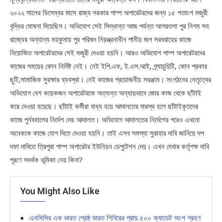
২০২২ সালের ডিসেম্বর মাসে রাজ্য সরকার পাম্প অপারেটরদের জন্য ১৫ শতাংশ মজুরী
বৃদ্ধির ঘোষনা দিয়েছিল। অভিযোগ সেই সিদ্ধান্ত আজ পর্যন্ত আগরতলা পুর নিগম সহ
রাজ্যের অন্যান্য মহকুমায় পুর পরিষদ নিয়ন্ত্রনাধীন পানীয় জল সরবরাহের কাজে
নিয়োজিত অপারেটরদের সেই মজুরী দেওয়া হয়নি। আরও অভিযোগ পাম্প অপারেটরদের
কাজের সময়ের কোন নির্দিষ্ট নেই। নেই ইপি.এফ, ই.এস.আই, গ্র্যাচুয়িটি, কোন প্রকার
ছুটি,সামাজিক সুরক্ষার ব্যবস্থা। নেই কাজের প্রয়োজনীয় সরঞ্জাম। সংগঠনের নেতৃত্বের
অভিযোগ বেশ কয়েকজন অপারেটরকে অত্যন্ত অন্যায়ভাবে জোর কাজ থেকে ছাঁটাই
করে দেওয়া হয়েছে। ছাঁটাই কর্মীরা বাধ্য হয়ে আদালতের দারস্থ হলে ছাঁটাইকৃতদের
কাজে পুর্নবহালের নির্দেশ দেয় আদালত। অভিযোগ আদালতের নির্দেশের পরেও এখনো
অনেককে কাজে যোগ দিতে দেওয়া হয়নি। তাই এসব সমস্যা সুরাহার দাবি জানিয়ে দশ
দফা দাবিতে ত্রিপুরা পাম্প অপারেটর ইউনিয়ন ডেপুটেশন দেয়। এখন দেখার কর্তৃপক্ষ দাবি
পূরণে সদর্থক ভূমিকা নেয় কিনা?
You Might Also Like
এনসিসির এক ভারত শ্রেষ্ঠ ভারত শিবিরের প্রায় ৫০০ ক্যাডেট অংশ গ্রহণ