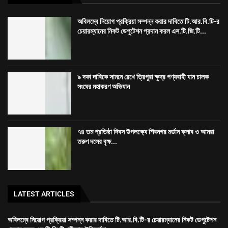
অবিলম্বে নিয়োগ প্রক্রিয়া সম্পন্ন করার দাবিতে টি.আর.বি.টি-র
চেয়ারম্যানের নিকট ডেপুটেশন প্রদান করল এস.টি.জি.টি...
৯ দফা দাবিকে সামনে রেখে ত্রিপুরা ক্ষুদ্র পণ্যবাহী যান চালক
সংঘের মহাকরণ অভিযান
৭৪ তম প্রতিষ্ঠা দিবস উপলক্ষ্যে শিবনগর মর্ডান ক্লাব ও আমরা
তরুণ দলের বৃক্ষ...
LATEST ARTICLES
অবিলম্বে নিয়োগ প্রক্রিয়া সম্পন্ন করার দাবিতে টি.আর.বি.টি-র চেয়ারম্যানের নিকট ডেপুটেশন