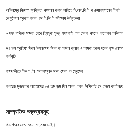
অবিলম্বে নিয়োগ প্রক্রিয়া সম্পন্ন করার দাবিতে টি.আর.বি.টি-র চেয়ারম্যানের নিকট
ডেপুটেশন প্রদান করল এস.টি.জি.টি পরীক্ষায় উত্তির্নরা
৯ দফা দাবিকে সামনে রেখে ত্রিপুরা ক্ষুদ্র পণ্যবাহী যান চালক সংঘের মহাকরণ অভিযান
৭৪ তম প্রতিষ্ঠা দিবস উপলক্ষ্যে শিবনগর মর্ডান ক্লাব ও আমরা তরুণ দলের বৃক্ষ রোপণ
কর্মসূচি
রাজধানীতে তিন ঘণ্টা গনঅবস্থান সদর জেলা কংগ্রেসের
কমরেড মুজফ্ফর আহমেদের ৮৫ তম জন্ম দিন পালন করল সিপিআইএম রাজ্য কার্যালয়ে
সাম্প্রতিক মন্তব্যসমূহ
প্রদর্শনের মতো কোন মন্তব্য নেই।