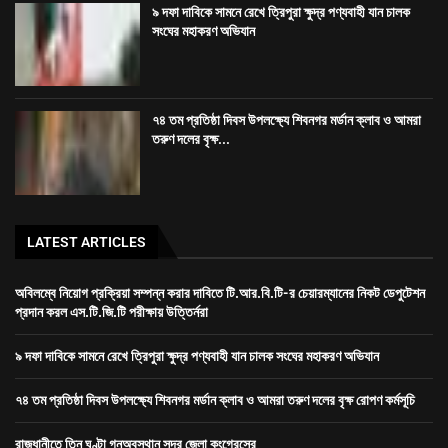
৯ দফা দাবিকে সামনে রেখে ত্রিপুরা ক্ষুদ্র পণ্যবাহী যান চালক
সংঘের মহাকরণ অভিযান
৭৪ তম প্রতিষ্ঠা দিবস উপলক্ষ্যে শিবনগর মর্ডান ক্লাব ও আমরা
তরুণ দলের বৃক্ষ...
LATEST ARTICLES
অবিলম্বে নিয়োগ প্রক্রিয়া সম্পন্ন করার দাবিতে টি.আর.বি.টি-র চেয়ারম্যানের নিকট ডেপুটেশন
প্রদান করল এস.টি.জি.টি পরীক্ষায় উত্তির্নরা
৯ দফা দাবিকে সামনে রেখে ত্রিপুরা ক্ষুদ্র পণ্যবাহী যান চালক সংঘের মহাকরণ অভিযান
৭৪ তম প্রতিষ্ঠা দিবস উপলক্ষ্যে শিবনগর মর্ডান ক্লাব ও আমরা তরুণ দলের বৃক্ষ রোপণ কর্মসূচি
রাজধানীতে তিন ঘণ্টা গনঅবস্থান সদর জেলা কংগ্রেসের