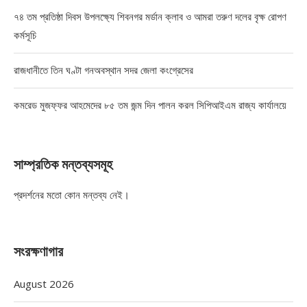
৭৪ তম প্রতিষ্ঠা দিবস উপলক্ষ্যে শিবনগর মর্ডান ক্লাব ও আমরা তরুণ দলের বৃক্ষ রোপণ
কর্মসূচি
রাজধানীতে তিন ঘণ্টা গনঅবস্থান সদর জেলা কংগ্রেসের
কমরেড মুজফ্ফর আহমেদের ৮৫ তম জন্ম দিন পালন করল সিপিআইএম রাজ্য কার্যালয়ে
সাম্প্রতিক মন্তব্যসমূহ
প্রদর্শনের মতো কোন মন্তব্য নেই।
সংরক্ষণাগার
August 2026