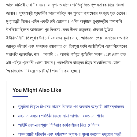
আলোকচিত্রী দেবাশীষ বরুয়া ও সুশান্ত দাশের প্রতিকৃতিতে পুষ্পস্তাবক দিয়ে শ্রদ্ধা
জানান। মুখ্যমন্ত্রী প্রদর্শনীর আলোকচিত্র সহ পুরানো ক্যামেরার সংগ্রহ ঘুরে দেখেন।
মুখ্যমন্ত্রী নিজেও এদিন একটি ছবি তোলেন। এদিন অনুষ্ঠানে মুখ্যমন্ত্রীর পাশাপাশি
উপস্থিত ছিলেন আগরতলা পুর নিগমের মেয়র দীপক মজুমদার, টেকনো ইন্ডিয়া
ইউনিভার্সিটি, ত্রিপুরার উপাচার্য ডঃ রতন কুমার সাহা, আগরতলা প্রেস ক্লাবের সভাপতি
জয়ন্ত ভট্টাচার্য এবং সম্পাদক রমাকান্ত দে, ত্রিপুরা ফটো জার্নালিস্টস এসোসিয়েশনের
সভাপতি প্রলয়জিৎ পাল। আগামী ২১ আগস্ট পর্যন্ত প্রতিদিন সকাল ১১টা থেকে রাত
৯টা পর্যন্ত প্রদর্শনী খোলা থাকবে। প্রদর্শনীতে রাজ্যের চিত্র সাংবাদিকদের তোলা
‘অকালবোধন’ বিষয়ে ৭৬ টি ছবি প্রদর্শন করা হচ্ছে।
You Might Also Like
ভুতুরিয়া বিদ্যুৎ নিগমের সামনে বিক্ষোভ পথ অবরোধ অস্থায়ী লাইনম্যানদের
মহানাম অঙ্গনের প্রতিষ্ঠা দিবসে সাড়া জাগানো রক্তদান শিবির
আইটি সেল-সোশ্যাল মিডিয়ার কার্যকর্তাদের নিয়ে সেমিনার
অঙ্গনওয়ারী পরিদর্শন এবং পর্যবেক্ষণ অ্যাপ-র সূচনা করলেন দপ্তরের মন্ত্রী