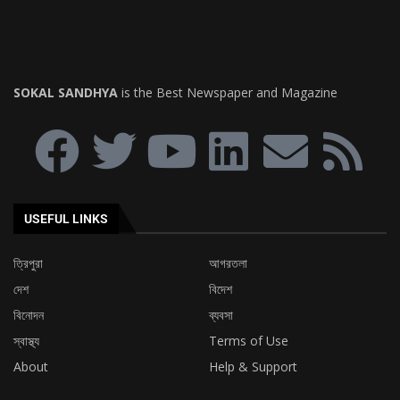
USEFUL LINKS
ত্রিপুরা
আগরতলা
দেশ
বিদেশ
বিনোদন
ব্যবসা
স্বাস্থ্য
Terms of Use
About
Help & Support
EDTIOR'S PICKS
অবিলম্বে নিয়োগ প্রক্রিয়া সম্পন্ন করার দাবিতে টি.আর.বি.টি-র
চেয়ারম্যানের নিকট ডেপুটেশন প্রদান করল এস.টি.জি.টি...
৯ দফা দাবিকে সামনে রেখে ত্রিপুরা ক্ষুদ্র পণ্যবাহী যান চালক
সংঘের মহাকরণ অভিযান