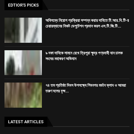
৭৪ তম প্রতিষ্ঠা দিবস উপলক্ষ্যে শিবনগর মর্ডান ক্লাব ও আমরা
তরুণ দলের বৃক্ষ...
LATEST ARTICLES
অবিলম্বে নিয়োগ প্রক্রিয়া সম্পন্ন করার দাবিতে টি.আর.বি.টি-র চেয়ারম্যানের নিকট ডেপুটেশন
প্রদান করল এস.টি.জি.টি পরীক্ষায় উত্তির্নরা
৯ দফা দাবিকে সামনে রেখে ত্রিপুরা ক্ষুদ্র পণ্যবাহী যান চালক সংঘের মহাকরণ অভিযান
৭৪ তম প্রতিষ্ঠা দিবস উপলক্ষ্যে শিবনগর মর্ডান ক্লাব ও আমরা তরুণ দলের বৃক্ষ রোপণ কর্মসূচি
রাজধানীতে তিন ঘণ্টা গনঅবস্থান সদর জেলা কংগ্রেসের