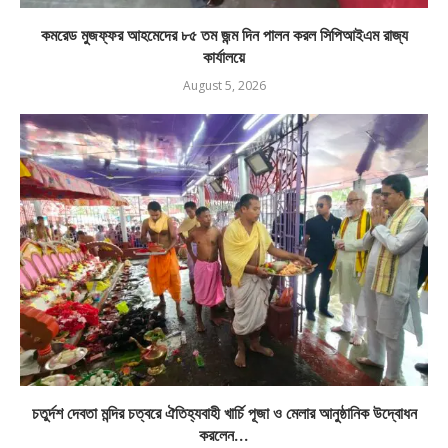
কমরেড মুজফ্ফর আহমেদের ৮৫ তম জন্ম দিন পালন করল সিপিআইএম রাজ্য
কার্যালয়ে
August 5, 2026
চতুর্দশ দেবতা মন্দির চত্বরে ঐতিহ্যবাহী খার্চি পূজা ও মেলার আনুষ্ঠানিক উদ্বোধন
করলেন...