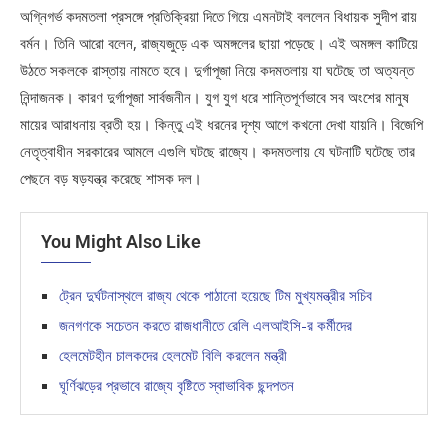
অগ্নিগর্ভ কদমতলা প্রসঙ্গে প্রতিক্রিয়া দিতে গিয়ে এমনটাই বললেন বিধায়ক সুদীপ রায়
বর্মন। তিনি আরো বলেন, রাজ্যজুড়ে এক অমঙ্গলের ছায়া পড়েছে। এই অমঙ্গল কাটিয়ে
উঠতে সকলকে রাস্তায় নামতে হবে। দুর্গাপূজা নিয়ে কদমতলায় যা ঘটেছে তা অত্যন্ত
নিন্দাজনক। কারণ দুর্গাপূজা সার্বজনীন। যুগ যুগ ধরে শান্তিপূর্ণভাবে সব অংশের মানুষ
মায়ের আরাধনায় ব্রতী হয়। কিন্তু এই ধরনের দৃশ্য আগে কখনো দেখা যায়নি। বিজেপি
নেতৃত্বাধীন সরকারের আমলে এগুলি ঘটছে রাজ্যে। কদমতলায় যে ঘটনাটি ঘটেছে তার
পেছনে বড় ষড়যন্ত্র করেছে শাসক দল।
You Might Also Like
ট্রেন দুর্ঘটনাস্থলে রাজ্য থেকে পাঠানো হয়েছে টিম মুখ্যমন্ত্রীর সচিব
জনগণকে সচেতন করতে রাজধানীতে রেলি এলআইসি-র কর্মীদের
হেলমেটহীন চালকদের হেলমেট বিলি করলেন মন্ত্রী
ঘূর্ণিঝড়ের প্রভাবে রাজ্যে বৃষ্টিতে স্বাভাবিক ছন্দপতন