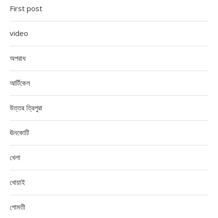
First post
video
অপরাধ
আর্টিকেল
উত্তর ত্রিপুরা
ঊনকোটি
খেলা
খোয়াই
গোমতী