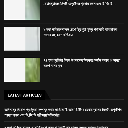
তরুণ দলের বৃক্ষ...
LATEST ARTICLES
অবিলম্বে নিয়োগ প্রক্রিয়া সম্পন্ন করার দাবিতে টি.আর.বি.টি-র চেয়ারম্যানের নিকট ডেপুটেশন
প্রদান করল এস.টি.জি.টি পরীক্ষায় উত্তির্নরা
৯ দফা দাবিকে সামনে রেখে ত্রিপুরা ক্ষুদ্র পণ্যবাহী যান চালক সংঘের মহাকরণ অভিযান
৭৪ তম প্রতিষ্ঠা দিবস উপলক্ষ্যে শিবনগর মর্ডান ক্লাব ও আমরা তরুণ দলের বৃক্ষ রোপণ কর্মসূচি
রাজধানীতে তিন ঘণ্টা গনঅবস্থান সদর জেলা কংগ্রেসের
Dev-
GORILLA TECH SOLUTION
হোম
ত্রিপুরা
জেলা
খেলা
দেশ
বিদেশ
বিনোদন