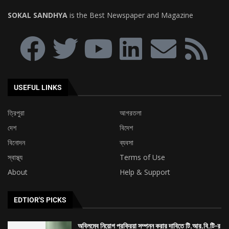
ত্রিপুরা
আগরতলা
দেশ
বিদেশ
বিনোদন
ব্যবসা
স্বাস্থ্য
Terms of Use
About
Help & Support
EDTIOR'S PICKS
অবিলম্বে নিয়োগ প্রক্রিয়া সম্পন্ন করার দাবিতে টি.আর.বি.টি-র
চেয়ারম্যানের নিকট ডেপুটেশন প্রদান করল এস.টি.জি.টি...
৯ দফা দাবিকে সামনে রেখে ত্রিপুরা ক্ষুদ্র পণ্যবাহী যান চালক
সংঘের মহাকরণ অভিযান
৭৪ তম প্রতিষ্ঠা দিবস উপলক্ষ্যে শিবনগর মর্ডান ক্লাব ও আমরা