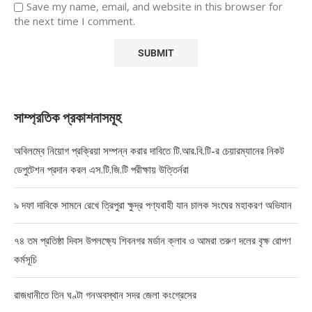
Save my name, email, and website in this browser for
the next time I comment.
সাম্প্রতিক প্রকাশনাসমূহ
অবিলম্বে নিয়োগ প্রক্রিয়া সম্পন্ন করার দাবিতে টি.আর.বি.টি-র চেয়ারম্যানের নিকট
ডেপুটেশন প্রদান করল এস.টি.জি.টি পরীক্ষায় উত্তির্নরা
৯ দফা দাবিকে সামনে রেখে ত্রিপুরা ক্ষুদ্র পণ্যবাহী যান চালক সংঘের মহাকরণ অভিযান
৭৪ তম প্রতিষ্ঠা দিবস উপলক্ষ্যে শিবনগর মর্ডান ক্লাব ও আমরা তরুণ দলের বৃক্ষ রোপণ
কর্মসূচি
রাজধানীতে তিন ঘণ্টা গনঅবস্থান সদর জেলা কংগ্রেসের