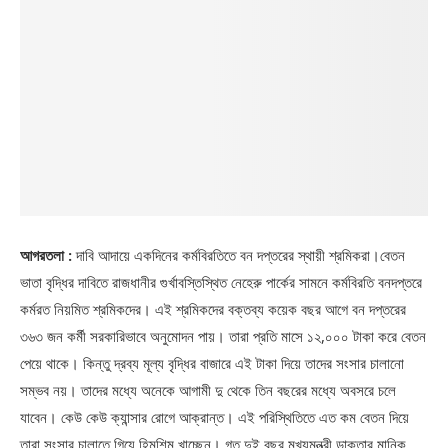
আগরতলা :
দাবি আদায়ে একদিনের কর্মবিরতিতে বন দপ্তরের স্থায়ী শ্রমিকরা।বেতন
ভাতা বৃদ্ধির দাবিতে রাজধানীর গুর্খাবস্তিস্থিত নেহেরু পার্কের সামনে কর্মবিরতি বনদপ্তরে
কর্মরত নিয়মিত শ্রমিকদের। এই শ্রমিকদের বক্তব্য কয়েক বছর আগে বন দপ্তরের
৩৬৩ জন কর্মী সরকারিভাবে অনুমোদন পায়। তারা প্রতি মাসে ১২,০০০ টাকা করে বেতন
পেয়ে থাকে। কিন্তু দ্রব্য মূল্য বৃদ্ধির বাজারে এই টাকা দিয়ে তাদের সংসার চালানো
সম্ভব নয়। তাদের মধ্যে অনেকে আগামী দু থেকে তিন বছরের মধ্যে অবসরে চলে
যাবেন। কেউ কেউ ক্যান্সার রোগে আক্রান্ত। এই পরিস্থিতিতে এত কম বেতন দিয়ে
তারা সংসার চালাতে গিয়ে হিমশিম খাচ্ছেন। গত দুই বছর মুখ্যমন্ত্রী ডাক্তার মানিক