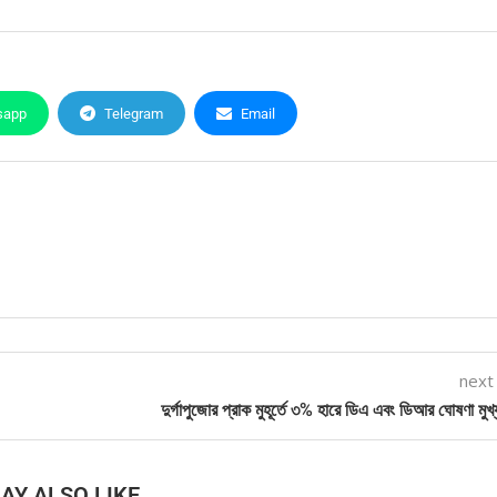
sapp
Telegram
Email
next
দুর্গাপুজোর প্রাক মুহূর্তে ৩% হারে ডিএ এবং ডিআর ঘোষণা মুখ্যম
AY ALSO LIKE