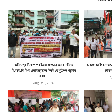
অবিলম্বে নিয়োগ প্রক্রিয়া সম্পন্ন করার দাবিতে
৯ দফা দাবিকে সামনে 
টি.আর.বি.টি-র চেয়ারম্যানের নিকট ডেপুটেশন প্রদান
চালক
করল...
A
August 5, 2026