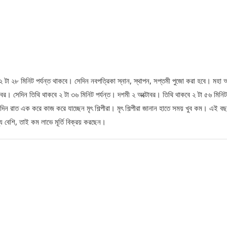
া ১২ টা ২৮ মিনিট পর্যন্ত থাকবে। সেদিন নবপত্রিকা স্নান, স্থাপন, সপ্তমী পুজো করা হবে। মহা অষ
্টোবর। সেদিন তিথি থাকবে ২ টা ৩৬ মিনিট পর্যন্ত। দশমী ২ অক্টোবর। তিথি থাকবে ২ টা ৫৬ মিনিট
্তমানে দিন রাত এক করে কাজ করে যাচ্ছেন মৃৎ শিল্পীরা। মৃৎ শিল্পীরা জানান হাতে সময় খুব কম। এই ব
মূল্য বেশি, তাই কম লাভে মূর্তি বিক্রয় করছেন।