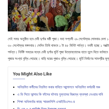
সেই সময় অনুষ্ঠিত হবে দেবী দুর্গার ষষ্ঠী পূজা। মহা সপ্তমী ২৯ সেপ্টেম্বর সোমবার বেল
৩০ সেপ্টেম্বর মঙ্গলবার। সেদিন তিথি থাকবে ১ টা ৪৫ মিনিট পর্যন্ত। নবমী হচ্ছে ১ অক
পর্যন্ত। নির্দিষ্ট সময়ের মধ্যে দেবী দুর্গার মূর্তি পূজা উদ্যোক্তাদের হাতে তুলে দিতে বর
পূজার সংখ্যা বৃদ্ধি পেয়েছে। বাড়ি ঘরের পুজাও বৃদ্ধি পেয়েছে। মূর্তি নির্মাণের সামগ্রীর 
You Might Also Like
অনিয়মিত কর্মীদের নিয়মিত করার দাবিতে আন্দোলনে অনিয়মিত কর্মচারী মঞ্চ
এ ডি সিতে আন্সার কি ফাঁসের ঘটনায় যুক্তদের বিরুদ্ধে ব্যবস্থা নেওয়ার দাবি
শিক্ষা অধিকর্তার কাছে স্মারকলিপি এআইডিএসও-র
ডি এস ও-র প্রতিষ্ঠা দিবস উপলক্ষে হলসভা