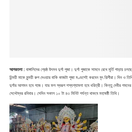
আগরতলা :
বাঙ্গালিদের শ্রেষ্ঠ উৎসব দুর্গা পূজা। দুর্গা পুজাকে সামনে রেখে মূর্তি পাড়ায় চ
চিন্ময়ী মাকে মৃন্ময়ী রুপ দেওয়ার বাকি কাজটা পূজা মণ্ডপেই করবেন মৃৎ শিল্পীরা। দিন ও তি
দুর্গার আগমন হবে গজে। যার ফল স্বরূপ শস্যশ্যামলা হবে ধরিত্রী। কিন্তু দেবীর গম
সেপ্টেম্বর রবিবার। সেদিন সকাল ১০ টা ৪৩ মিনিট পর্যন্ত থাকবে মহাষষ্ঠী তিথি।