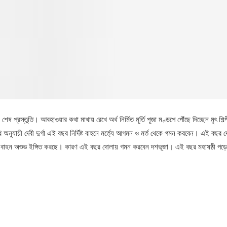
লছে শেষ প্রস্তুতি। আবহাওয়ার কথা মাথায় রেখে অর্ধ নির্মিত মূর্তি পূজা মণ্ডপে পৌঁছে দিচ্ছেন মৃৎ শিল
থি অনুযায়ী দেবী দুর্গা এই বছর নির্দিষ্ট বাহনে মর্ত্যে আগমন ও মর্ত থেকে গমন করবেন। এই বছর দ
নের বাহন অশুভ ইঙ্গিত করছে। কারণ এই বছর দোলায় গমন করবেন দশভূজা। এই বছর মহাষষ্ঠী পড়