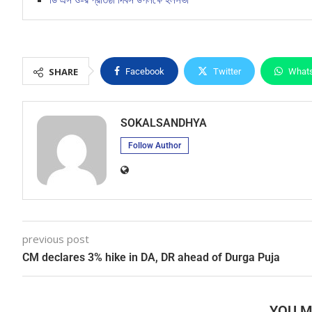
SHARE
Facebook
Twitter
What
SOKALSANDHYA
Follow Author
previous post
CM declares 3% hike in DA, DR ahead of Durga Puja
YOU M