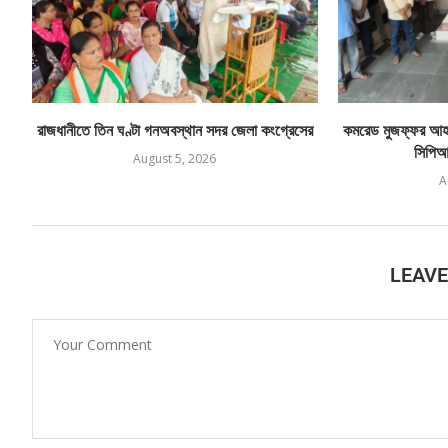
রাজধানীতে তিন ঘণ্টা গনঅবস্থান সদর জেলা কংগ্রেসের
কমরেড মুজফ্ফর আহম
সিপিআই
August 5, 2026
A
LEAV