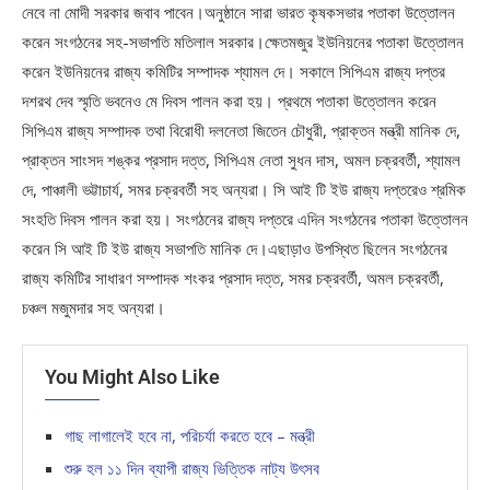
নেবে না মোদী সরকার জবাব পাবেন।অনুষ্ঠানে সারা ভারত কৃষকসভার পতাকা উত্তোলন
করেন সংগঠনের সহ-সভাপতি মতিলাল সরকার।ক্ষেতমজুর ইউনিয়নের পতাকা উত্তোলন
করেন ইউনিয়নের রাজ্য কমিটির সম্পাদক শ্যামল দে। সকালে সিপিএম রাজ্য দপ্তর
দশরথ দেব স্মৃতি ভবনেও মে দিবস পালন করা হয়। প্রথমে পতাকা উত্তোলন করেন
সিপিএম রাজ্য সম্পাদক তথা বিরোধী দলনেতা জিতেন চৌধুরী, প্রাক্তন মন্ত্রী মানিক দে,
প্রাক্তন সাংসদ শঙ্কর প্রসাদ দত্ত, সিপিএম নেতা সুধন দাস, অমল চক্রবর্তী, শ্যামল
দে, পাঞ্চালী ভট্টাচার্য, সমর চক্রবর্তী সহ অন্যরা। সি আই টি ইউ রাজ্য দপ্তরেও শ্রমিক
সংহতি দিবস পালন করা হয়। সংগঠনের রাজ্য দপ্তরে এদিন সংগঠনের পতাকা উত্তোলন
করেন সি আই টি ইউ রাজ্য সভাপতি মানিক দে।এছাড়াও উপস্থিত ছিলেন সংগঠনের
রাজ্য কমিটির সাধারণ সম্পাদক শংকর প্রসাদ দত্ত, সমর চক্রবর্তী, অমল চক্রবর্তী,
চঞ্চল মজুমদার সহ অন্যরা।
You Might Also Like
গাছ লাগালেই হবে না, পরিচর্যা করতে হবে – মন্ত্রী
শুরু হল ১১ দিন ব্যাপী রাজ্য ভিত্তিক নাট্য উৎসব