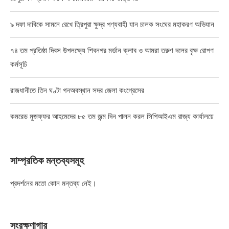
৯ দফা দাবিকে সামনে রেখে ত্রিপুরা ক্ষুদ্র পণ্যবাহী যান চালক সংঘের মহাকরণ অভিযান
৭৪ তম প্রতিষ্ঠা দিবস উপলক্ষ্যে শিবনগর মর্ডান ক্লাব ও আমরা তরুণ দলের বৃক্ষ রোপণ
কর্মসূচি
রাজধানীতে তিন ঘণ্টা গনঅবস্থান সদর জেলা কংগ্রেসের
কমরেড মুজফ্ফর আহমেদের ৮৫ তম জন্ম দিন পালন করল সিপিআইএম রাজ্য কার্যালয়ে
সাম্প্রতিক মন্তব্যসমূহ
প্রদর্শনের মতো কোন মন্তব্য নেই।
সংরক্ষণাগার