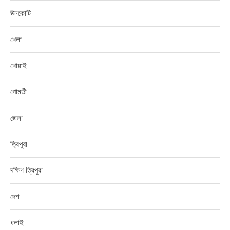
ঊনকোটি
খেলা
খোয়াই
গোমতী
জেলা
ত্রিপুরা
দক্ষিণ ত্রিপুরা
দেশ
ধলাই