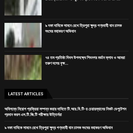
৯ দফা দাবিকে সামনে রেখে ত্রিপুরা ক্ষুদ্র পণ্যবাহী যান চালক
সংঘের মহাকরণ অভিযান
৭৪ তম প্রতিষ্ঠা দিবস উপলক্ষ্যে শিবনগর মর্ডান ক্লাব ও আমরা
তরুণ দলের বৃক্ষ...
LATEST ARTICLES
অবিলম্বে নিয়োগ প্রক্রিয়া সম্পন্ন করার দাবিতে টি.আর.বি.টি-র চেয়ারম্যানের নিকট ডেপুটেশন
প্রদান করল এস.টি.জি.টি পরীক্ষায় উত্তির্নরা
৯ দফা দাবিকে সামনে রেখে ত্রিপুরা ক্ষুদ্র পণ্যবাহী যান চালক সংঘের মহাকরণ অভিযান