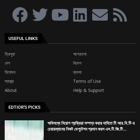
বিনোদন
ব্যবসা
স্বাস্থ্য
Terms of Use
About
Help & Support
EDTIOR'S PICKS
অবিলম্বে নিয়োগ প্রক্রিয়া সম্পন্ন করার দাবিতে টি.আর.বি.টি-র
চেয়ারম্যানের নিকট ডেপুটেশন প্রদান করল এস.টি.জি.টি...
৯ দফা দাবিকে সামনে রেখে ত্রিপুরা ক্ষুদ্র পণ্যবাহী যান চালক
সংঘের মহাকরণ অভিযান
৭৪ তম প্রতিষ্ঠা দিবস উপলক্ষ্যে শিবনগর মর্ডান ক্লাব ও আমরা
তরুণ দলের বৃক্ষ...