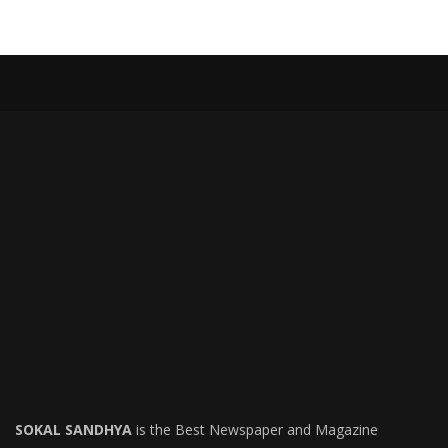
SOKAL SANDHYA
is the Best Newspaper and Magazine
USEFUL LINKS
ত্রিপুরা
আগরতলা
দেশ
বিদেশ