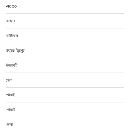
video
অপরাধ
আর্টিকেল
উত্তর ত্রিপুরা
ঊনকোটি
খেলা
খোয়াই
গোমতী
জেলা