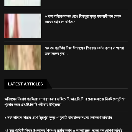
LATEST ARTICLES
অবিলম্বে নিয়োগ প্রক্রিয়া সম্পন্ন করার দাবিতে টি.আর.বি.টি-র চেয়ারম্যানের নিকট ডেপুটেশন
প্রদান করল এস.টি.জি.টি পরীক্ষায় উত্তির্নরা
৯ দফা দাবিকে সামনে রেখে ত্রিপুরা ক্ষুদ্র পণ্যবাহী যান চালক সংঘের মহাকরণ অভিযান
৭৪ তম প্রতিষ্ঠা দিবস উপলক্ষ্যে শিবনগর মর্ডান ক্লাব ও আমরা তরুণ দলের বৃক্ষ রোপণ কর্মসূচি
রাজধানীতে তিন ঘণ্টা গনঅবস্থান সদর জেলা কংগ্রেসের
Dev-
GORILLA TECH SOLUTION
হোম
ত্রিপুরা
জেলা
খেলা
দেশ
বিদেশ
বিনোদন
স্বাস্থ্য
ভিডিও
আর্টিকেল
About
connect
Bengali