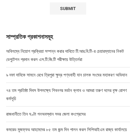
সাম্প্রতিক প্রকাশনাসমূহ
অবিলম্বে নিয়োগ প্রক্রিয়া সম্পন্ন করার দাবিতে টি.আর.বি.টি-র চেয়ারম্যানের নিকট
ডেপুটেশন প্রদান করল এস.টি.জি.টি পরীক্ষায় উত্তির্নরা
৯ দফা দাবিকে সামনে রেখে ত্রিপুরা ক্ষুদ্র পণ্যবাহী যান চালক সংঘের মহাকরণ অভিযান
৭৪ তম প্রতিষ্ঠা দিবস উপলক্ষ্যে শিবনগর মর্ডান ক্লাব ও আমরা তরুণ দলের বৃক্ষ রোপণ
কর্মসূচি
রাজধানীতে তিন ঘণ্টা গনঅবস্থান সদর জেলা কংগ্রেসের
কমরেড মুজফ্ফর আহমেদের ৮৫ তম জন্ম দিন পালন করল সিপিআইএম রাজ্য কার্যালয়ে