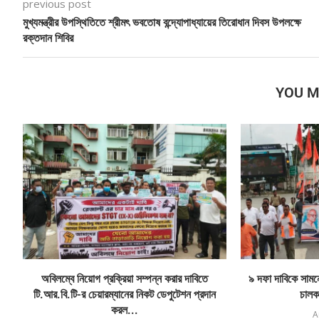
previous post
মুখ্যমন্ত্রীর উপস্থিতিতে শ্রীমৎ ভবতোষ বন্দ্যোপাধ্যায়ের তিরোধান দিবস উপলক্ষে
রক্তদান শিবির
YOU M
অবিলম্বে নিয়োগ প্রক্রিয়া সম্পন্ন করার দাবিতে
৯ দফা দাবিকে সামনে 
টি.আর.বি.টি-র চেয়ারম্যানের নিকট ডেপুটেশন প্রদান
চালক
করল...
A