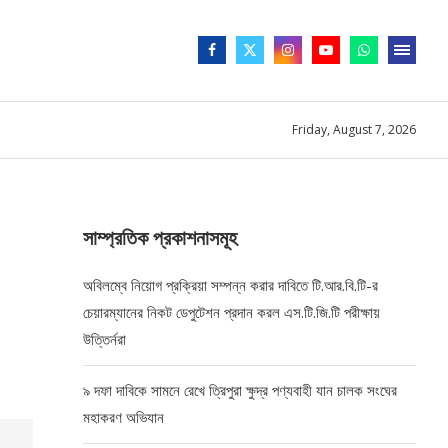
Friday, August 7, 2026
সাম্প্রতিক প্রকাশনাসমূহ
অবিলম্বে নিয়োগ প্রক্রিয়া সম্পন্ন করার দাবিতে টি.আর.বি.টি-র
চেয়ারম্যানের নিকট ডেপুটেশন প্রদান করল এস.টি.জি.টি পরীক্ষায়
উত্তির্নরা
৯ দফা দাবিকে সামনে রেখে ত্রিপুরা ক্ষুদ্র পণ্যবাহী যান চালক সংঘের
মহাকরণ অভিযান