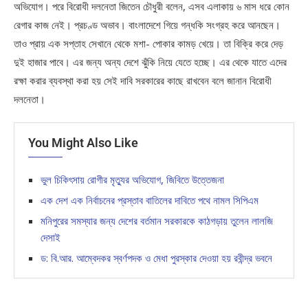
অভিযোগ। পরে বিরোধী দলনেতা জিতেন চৌধুরী বলেন, এসব এলাকায় ৬ মাস ধরে কোন
রেগার কাজ নেই। প্রচণ্ড অভাব। বাংলাদেশে গিয়ে গন্ধকি সংগ্রহ করে আনছেন।
তাও প্রায় এক সপ্তাহ সেখানে থেকে মশা- পোকার কামড় খেয়ে। তা বিক্রি করে দেড়
দুই হাজার পাবে। এর জন্য অন্য দেশে ঝুঁকি নিয়ে যেতে হচ্ছে। এর থেকে যাতে এদের
রক্ষা করার ব্যবস্থা করা হয় সেই দাবি সরকারের কাছে রাখবেন বলে জানান বিরোধী
দলনেতা।
You Might Also Like
ভুল চিকিৎসায় রোগীর মৃত্যুর অভিযোগ, জিবিতে উত্তেজনা
এক দেশ এক নির্বাচনের প্রস্তাব বাতিলের দাবিতে পথে নামল সিপিএম
মনিপুরের সমস্যার জন্য দেশের বর্তমান সরকারকে কাঠগড়ায় তুলেন লালজি
দেসাই
ড: বি.আর. আম্বেদকর স্বর্ণপদক ও মেধা পুরস্কার দেওয়া হয় রবীন্দ্র ভবনে