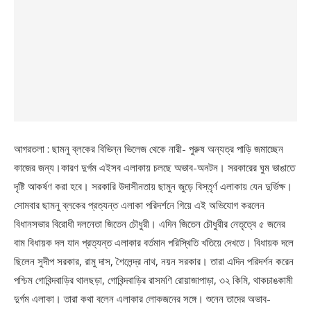
আগরতলা : ছামনু ব্লকের বিভিন্ন ভিলেজ থেকে নারী- পুরুষ অন্যত্র পাড়ি জমাচ্ছেন
কাজের জন্য।কারণ দুর্গম এইসব এলাকায় চলছে অভাব-অনটন। সরকারের ঘুম ভাঙাতে
দৃষ্টি আকর্ষণ করা হবে। সরকারি উদাসীনতায় ছামুন জুড়ে বিস্তৃর্ণ এলাকায় যেন দুর্ভিক্ষ।
সোমবার ছামনু ব্লকের প্রত্যন্ত এলাকা পরিদর্শনে গিয়ে এই অভিযোগ করলেন
বিধানসভার বিরোধী দলনেতা জিতেন চৌধুরী। এদিন জিতেন চৌধুরীর নেতৃত্বে ৫ জনের
বাম বিধায়ক দল যান প্রত্যন্ত এলাকার বর্তমান পরিস্থিতি খতিয়ে দেখতে। বিধায়ক দলে
ছিলেন সুদীপ সরকার, রামু দাস, শৈলেন্দ্র নাথ, নয়ন সরকার। তারা এদিন পরিদর্শন করেন
পশ্চিম গোবিন্দবাড়ির থালছড়া, গোবিন্দবাড়ির রাসমণি রোয়াজাপাড়া, ৩২ কিমি, থাকচাঙকামী
দুর্গম এলাকা। তারা কথা বলেন এলাকার লোকজনের সঙ্গে। শুনেন তাদের অভাব-