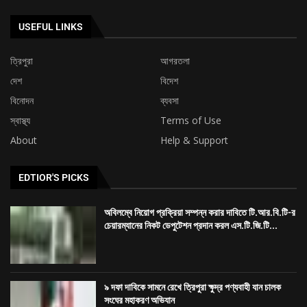
USEFUL LINKS
ত্রিপুরা
আগরতলা
দেশ
বিদেশ
বিনোদন
ব্যবসা
স্বাস্থ্য
Terms of Use
About
Help & Support
EDTIOR'S PICKS
অবিলম্বে নিয়োগ প্রক্রিয়া সম্পন্ন করার দাবিতে টি.আর.বি.টি-র
চেয়ারম্যানের নিকট ডেপুটেশন প্রদান করল এস.টি.জি.টি...
৯ দফা দাবিকে সামনে রেখে ত্রিপুরা ক্ষুদ্র পণ্যবাহী যান চালক
সংঘের মহাকরণ অভিযান