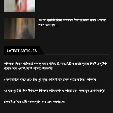
৭৪ তম প্রতিষ্ঠা দিবস উপলক্ষ্যে শিবনগর মর্ডান ক্লাব ও আমরা
তরুণ দলের বৃক্ষ...
LATEST ARTICLES
অবিলম্বে নিয়োগ প্রক্রিয়া সম্পন্ন করার দাবিতে টি.আর.বি.টি-র চেয়ারম্যানের নিকট ডেপুটেশন
প্রদান করল এস.টি.জি.টি পরীক্ষায় উত্তির্নরা
৯ দফা দাবিকে সামনে রেখে ত্রিপুরা ক্ষুদ্র পণ্যবাহী যান চালক সংঘের মহাকরণ অভিযান
৭৪ তম প্রতিষ্ঠা দিবস উপলক্ষ্যে শিবনগর মর্ডান ক্লাব ও আমরা তরুণ দলের বৃক্ষ রোপণ কর্মসূচি
রাজধানীতে তিন ঘণ্টা গনঅবস্থান সদর জেলা কংগ্রেসের