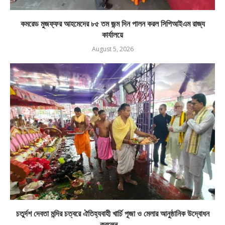
কমরেড মুজফ্ফর আহমেদের ৮৫ তম জন্ম দিন পালন করল সিপিআইএম রাজ্য
কার্যালয়ে
August 5, 2026
চতুর্দশ দেবতা মন্দির চত্বরে ঐতিহ্যবাহী খার্চি পূজা ও মেলার আনুষ্ঠানিক উদ্বোধন
করলেন...